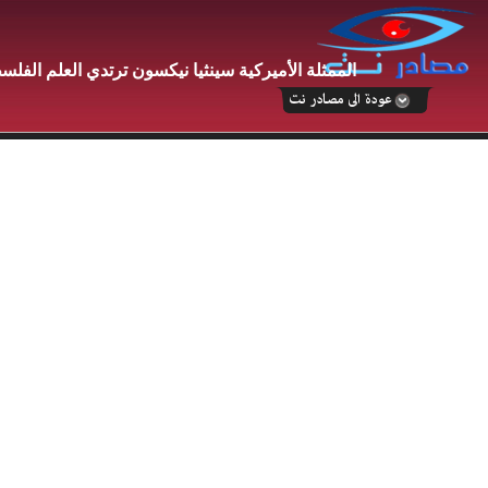
الممثلة الأميركية سينثيا نيكسون ترتدي العلم الف