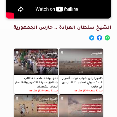
الشيخ سلطان العرادة .. حارس الجمهورية
كاميرا يمن شباب ترصد أضرار
تعز.. وقفة غاضبة تطالب
قصف حوثي لمخيمات النازحين
بإطلاق معركة التحرير والانتصار
في مأرب
لدماء الشهداء
منذ 11 ساعة (336) مشاهده
منذ 11 ساعة (319) مشاهده