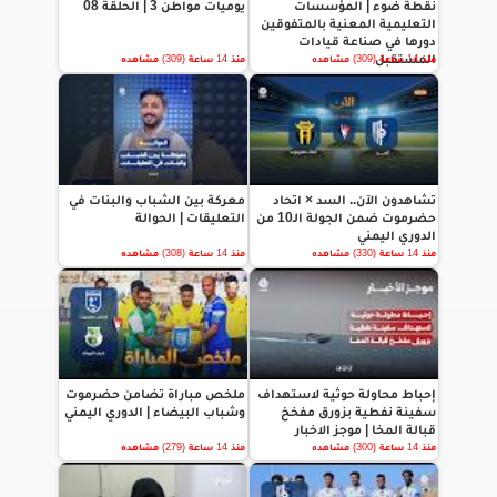
نقطة ضوء | المؤسسات
يوميات مواطن 3 | الحلقة 08
التعليمية المعنية بالمتفوقين
دورها في صناعة قيادات
المستقبل
منذ 14 ساعة (309) مشاهده
منذ 14 ساعة (309) مشاهده
تشاهدون الآن.. السد × اتحاد
معركة بين الشباب والبنات في
حضرموت ضمن الجولة الـ10 من
التعليقات | الحوالة
الدوري اليمني
منذ 14 ساعة (330) مشاهده
منذ 14 ساعة (308) مشاهده
إحباط محاولة حوثية لاستهداف
ملخص مباراة تضامن حضرموت
سفينة نفطية بزورق مفخخ
وشباب البيضاء | الدوري اليمني
قبالة المخا | موجز الاخبار
منذ 14 ساعة (300) مشاهده
منذ 14 ساعة (279) مشاهده