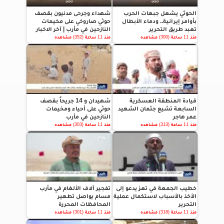
الحوثي يشعل جبهات الحرب
شهداء وجرحى مدنيون بقصف
بأوامر إيرانية.. ودماء الأبطال
حوثي صاروخي على مخيمات
تعبد طريق التحرير
النازحين في مأرب | آخر الاخبار
منذ 11 ساعة (300) مشاهده
منذ 11 ساعة (352) مشاهده
قيادة المنطقة العسكرية
شهيدان و 14 جريحاً بقصف
السابعة تشيع جثمان الشهيد
حوثي على أحياء ومخيمات
عمر هاجر
النازحين في مأرب
منذ 11 ساعة (313) مشاهده
منذ 11 ساعة (303) مشاهده
خطيب الجمعة في تعز يدعو إلى
تفجير آلاف الألغام في مأرب
الأخذ بالأسباب لاستكمال عملية
مسام يواصل تطهير
التحرير
المحافظات المحررة
منذ 11 ساعة (318) مشاهده
منذ 11 ساعة (301) مشاهده