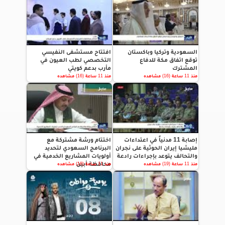
السعودية وتركيا وباكستان
افتتاح مستشفى النفيسي
توقع اتفاق مكة للدفاع
التخصصي لطب العيون في
المشترك
مأرب بدعم كويتي
منذ 11 ساعة (16) مشاهده
منذ 11 ساعة (16) مشاهده
إصابة 11 مدنياً في اعتداءات
اختتام ورشة مشتركة مع
مليشيا إيران الحوثية على نجران
البرنامج السعودي لتحديد
والتحالف يتوعد بإجراءات رادعة
أولويات المشاريع الخدمية في
محافظة أبين
منذ 11 ساعة (19) مشاهده
منذ 11 ساعة (18) مشاهده