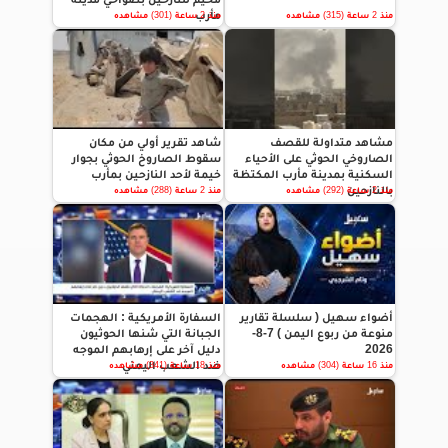
مأرب
منذ 2 ساعة (315) مشاهده
منذ 2 ساعة (301) مشاهده
مشاهد متداولة للقصف
شاهد تقرير أولي من مكان
الصاروخي الحوثي على الأحياء
سقوط الصاروخ الحوثي بجوار
السكنية بمدينة مأرب المكتظة
خيمة لأحد النازحين بمأرب
بالنازحين
منذ 2 ساعة (292) مشاهده
منذ 2 ساعة (288) مشاهده
أضواء سهيل ( سلسلة تقارير
السفارة الأمريكية : الهجمات
منوعة من ربوع اليمن ) 7-8-
الجبانة التي شنها الحوثيون
2026
دليل آخر على إرهابهم الموجه
ضد الشعب اليمني
منذ 16 ساعة (304) مشاهده
منذ 18 ساعة (341) مشاهده