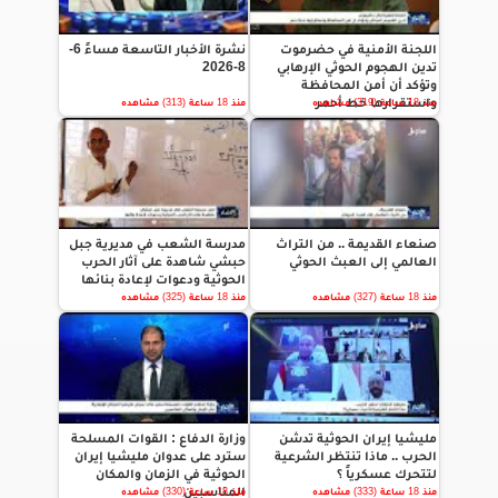
اللجنة الأمنية في حضرموت
نشرة الأخبار التاسعة مساءً 6-
تدين الهجوم الحوثي الإرهابي
8-2026
وتؤكد أن أمن المحافظة
واستقرارها خط أحمر
منذ 18 ساعة (319) مشاهده
منذ 18 ساعة (313) مشاهده
صنعاء القديمة .. من التراث
مدرسة الشعب في مديرية جبل
العالمي إلى العبث الحوثي
حبشي شاهدة على آثار الحرب
الحوثية ودعوات لإعادة بنائها
منذ 18 ساعة (327) مشاهده
منذ 18 ساعة (325) مشاهده
مليشيا إيران الحوثية تدشن
وزارة الدفاع : القوات المسلحة
الحرب .. ماذا تنتظر الشرعية
سترد على عدوان مليشيا إيران
لتتحرك عسكرياً ؟
الحوثية في الزمان والمكان
المناسبين
منذ 18 ساعة (333) مشاهده
منذ 18 ساعة (330) مشاهده