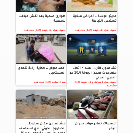
حديثو الولادة .. أعراض مبكرة
طوارئ صحية بعد تفش مباغت
تستدعي النباهة
للحصبة
أضيف قبل 43 دقيقة (136) مشاهده
أضيف قبل 43 دقيقة (136) مشاهده
تشاهدون الآن.. السد × اتحاد
أحمد علوان .. حكاية إرادة تتحدى
حضرموت ضمن الجولة الـ10 من
المستحيل
الدوري اليمني
أضيف قبل 1 ساعة و 11 دقيقة (278)
منذ 2 ساعة (336) مشاهده
مشاهده
الأسماك تغادر موائد جيران
مشاهد من مكان سقوط
البحر
الصاروخ الحوثي الذي استهدف
مخيم للنازحين بضواحي مدينة