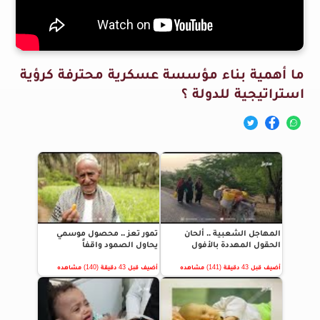
ما أهمية بناء مؤسسة عسكرية محترفة كرؤية
استراتيجية للدولة ؟
المهاجل الشعبية .. ألحان
تمور تعز .. محصول موسمي
الحقول المهددة بالأفول
يحاول الصمود واقفاً
أضيف قبل 43 دقيقة (141) مشاهده
أضيف قبل 43 دقيقة (140) مشاهده