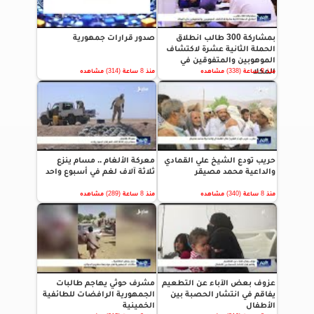
بمشاركة 300 طالب انطلاق
صدور قرارات جمهورية
الحملة الثانية عشرة لاكتشاف
الموهوبين والمتفوقين في
المكلا
منذ 8 ساعة (338) مشاهده
منذ 8 ساعة (314) مشاهده
حريب تودع الشيخ علي القمادي
معركة الألغام .. مسام ينزع
والداعية محمد مصيقر
ثلاثة آلاف لغم في أسبوع واحد
منذ 8 ساعة (340) مشاهده
منذ 8 ساعة (289) مشاهده
عزوف بعض الآباء عن التطعيم
مشرف حوثي يهاجم طالبات
يفاقم في انتشار الحصبة بين
الجمهورية الرافضات للطائفية
الأطفال
الخمينية