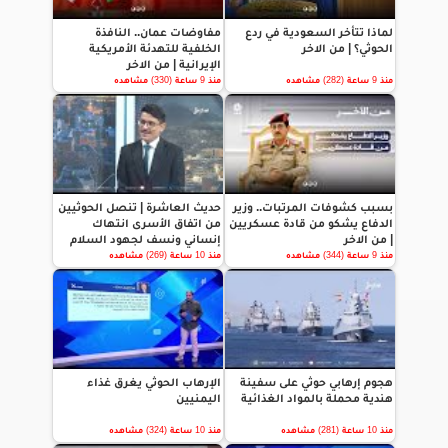
لماذا تتأخر السعودية في ردع
مفاوضات عمان.. النافذة
الحوثي؟ | من الاخر
الخلفية للتهدئة الأمريكية
الإيرانية | من الاخر
منذ 9 ساعة (282) مشاهده
منذ 9 ساعة (330) مشاهده
بسبب كشوفات المرتبات.. وزير
حديث العاشرة | تنصل الحوثيين
الدفاع يشكو من قادة عسكريين
من اتفاق الأسرى انتهاك
| من الاخر
إنساني ونسف لجهود السلام
منذ 9 ساعة (344) مشاهده
منذ 10 ساعة (269) مشاهده
هجوم إرهابي حوثي على سفينة
الإرهاب الحوثي يغرق غذاء
هندية محملة بالمواد الغذائية
اليمنيين
منذ 10 ساعة (281) مشاهده
منذ 10 ساعة (324) مشاهده