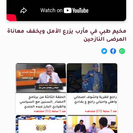
مخيم طبي في مأرب يزرع الأمل ويخفف معاناة
المرضى النازحين
راجع للقرية واشوف اصحابي
الحلقة الثالثة من برنامج
واهلي واحبابي راجع ع بلاادي
#حصاد_السنين مع السياسي
والقيادي البارز عبده الجندي
منذ 5 ساعة (272) مشاهده
منذ 5 ساعة (311) مشاهده