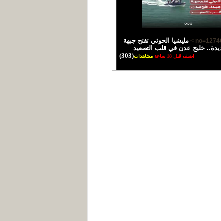
مليشيا الحوثي تفتح جبهة
يدة.. خليج عدن في قلب التصعيد
(303)
اضيف قبل 18 ساعة
مشاهدات