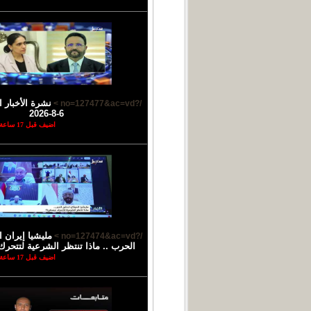
نشرة الأخبار ا
/?no=127477&ac=vd >
6-8-2026
اضيف قبل 17 ساعة
مليشيا إيران 
/?no=127474&ac=vd >
الحرب .. ماذا تنتظر الشرعية لتتحرك
اضيف قبل 17 ساعة