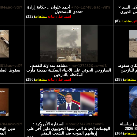
ن.. السد ×
أحمد علوان .. حكاية إرادة
/?no=127484&ac=vd >
/?no=127485&ac=vd >
 حضرموت ضمن الجولة الـ10 من الدوري
تتحدى المستحيل
(332)
اضيف قبل 1 ساعة
مشاهدات
(8)
مشاهدات
كان سقوط
مشاهد متداولة للقصف
/?no=127481&ac=vd >
/?no=127482&ac=vd >
للنازحين
الصاروخي الحوثي على الأحياء السكنية بمدينة مأرب
سقوط الصارو
المكتظة بالنازحين
(290)
(298)
مشاهدات
اضيف قبل 1 ساعة
مشاهدات
 ( سلسلة
السفارة الأمريكية :
/?no=127478&ac=vd >
/?no=127479&ac=vd >
الهجمات الجبانة التي شنها الحوثيون دليل آخر على
تدين الهج
(304)
إرهابهم الموجه ضد الشعب اليمني
الم
مشاهدات