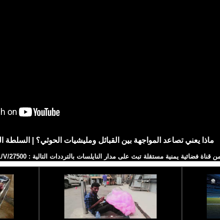
ماذا يعني تصاعد المواجهة بين القبائل ومليشيات الحوثي؟ | السلطة ال
ية يمنية مستقلة تبث على مدار النايلسات بالترددات التالية : HD 11257/H/27500 SD 11391/V/27500