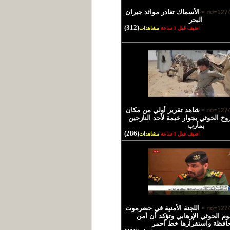
الأسماك تغادر موائد جيران
البحر
(312)
اضيف قبل 1 ساعة
مشاهدات
شاهد تقرير أولي من مكان
خ الحوثي بجوار خيمة لأحد النازحين
بمأرب
(286)
اضيف قبل 1 ساعة
مشاهدات
اللجنة الأمنية في حضرموت
وم الحوثي الإرهابي وتؤكد أن أمن
حافظة واستقرارها خط أحمر