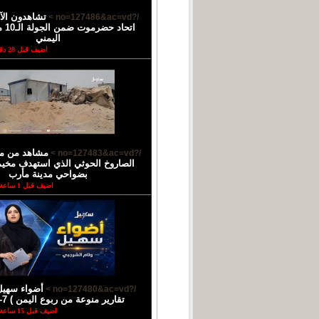
تشاهدون الآ
/?no=127486&ac=vd >
اتحاد
اليمني
اضيف قبل 28 دقائق
مشاهد من م
/?no=127483&ac=vd >
الصاروخ الحوثي الذي استهدف مخيم 
بضواحي مدينة مأرب
اضيف قبل 1 ساعة
أضواء سهيل
/?no=127480&ac=vd >
تقارير منوعة من ربوع اليمن ) 7-8-2026
اضيف قبل 15 ساعة