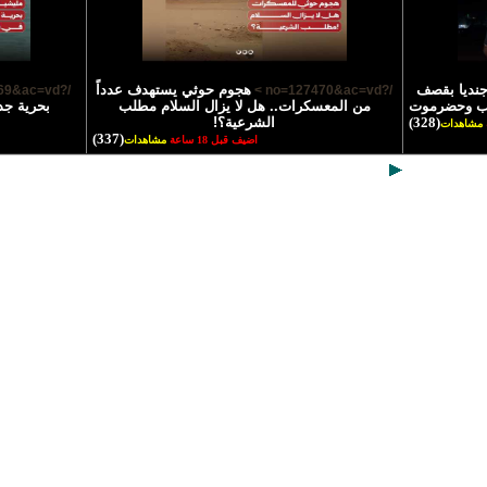
تشهاد 45 جنديا بقصف
هجوم حوثي يستهدف عدداً
/?no=127469&ac=vd >
/?no=127470&ac=vd >
رب وحضرموت
من المعسكرات.. هل لا يزال السلام مطلب
بحرية جد
(328)
الشرعية؟!
مشاهدات
(337)
اضيف قبل 18 ساعة
مشاهدات