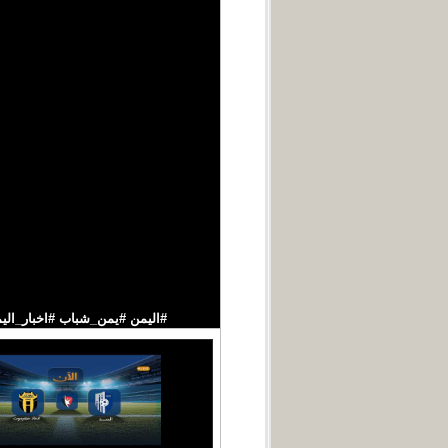
#اليمن #يمن_شباب #اخبار_اليمن قناة فضائ