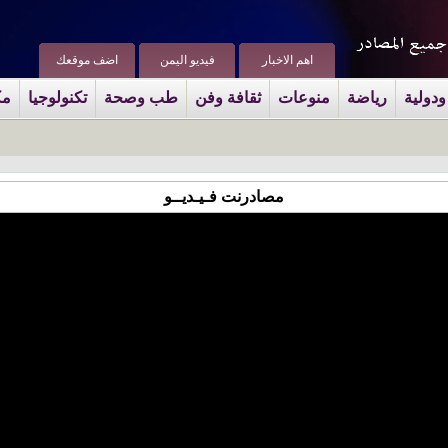
اهم الاخبار
فيديو اليمن
اضف موقعك
ودولية
رياضة
منوعات
ثقافة وفن
طب وصحة
تكنولوجيا
مك
مصادرنت فـيـديــو