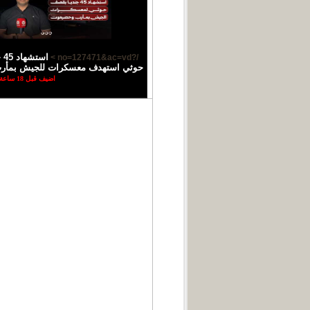
اس
/?no=127471&ac=vd >
حوثي استهدف معسكرات للجيش بمأ
اضيف قبل 18 ساعة