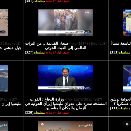
(341)
اضيف قبل 17 ساعة
مشاهدات
لتاسعة مساءً
صنعاء القديمة .. من التراث
/?no=127475&ac=vd >
/?no=127476&ac=vd >
العالمي إلى العبث الحوثي
جبل حبشي شاه
(327)
(313)
مشاهدات
اضيف قبل 17 ساعة
مشاهدات
الحوثية تدشن
وزارة الدفاع : القوات
/?no=127472&ac=vd >
/?no=127473&ac=vd >
 عسكرياً ؟
المسلحة سترد على عدوان مليشيا إيران الحوثية في
مليشيا إيران 
(333)
الزمان والمكان المناسبين
مشاهدات
(330)
اضيف قبل 17 ساعة
مشاهدات