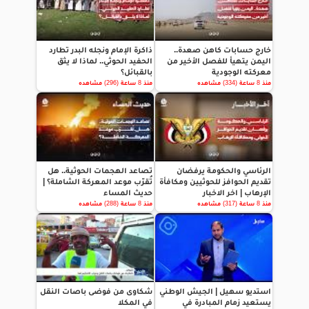
خارج حسابات كاهن صعدة..
ذاكرة الإمام ونجله البدر تطارد
اليمن يتهيأ للفصل الأخير من
الحفيد الحوثي.. لماذا لا يثق
معركته الوجودية
بالقبائل؟
منذ 8 ساعة (334) مشاهده
منذ 8 ساعة (296) مشاهده
الرئاسي والحكومة يرفضان
تصاعد الهجمات الحوثية.. هل
تقديم الحوافز للحوثيين ومكافأة
تُقرّب موعد المعركة الشاملة؟ |
الإرهاب | اخر الاخبار
حديث المساء
منذ 8 ساعة (317) مشاهده
منذ 8 ساعة (288) مشاهده
استديو سهيل | الجيش الوطني
شكاوى من فوضى باصات النقل
يستعيد زمام المبادرة في
في المكلا