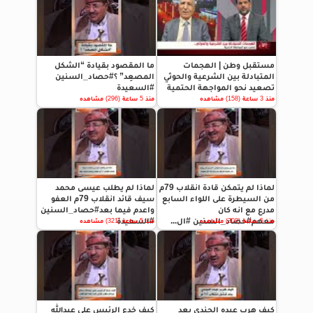
مستقبل وطن | الهجمات
ما المقصود بقيادة “الشكل
المتبادلة بين الشرعية والحوثي
المصعِد” ؟#حصاد_السنين
تصعيد نحو المواجهة الحتمية
#السعيدة
منذ 3 ساعة (158) مشاهده
منذ 5 ساعة (296) مشاهده
لماذا لم يتمكن قادة انقلاب 79م
لماذا لم يطلب عيسى محمد
من السيطرة على اللواء السابع
سيف قائد انقلاب 79م العفو
مدرع مع انه كان
واعدم فيما بعد#حصاد_السنين
معهم#حصاد_السنين #ال...
#السعيدة
منذ 5 ساعة (308) مشاهده
منذ 5 ساعة (321) مشاهده
كيف هرب عبده الجندي بعد
كيف خدع الرئيس علي عبدالله