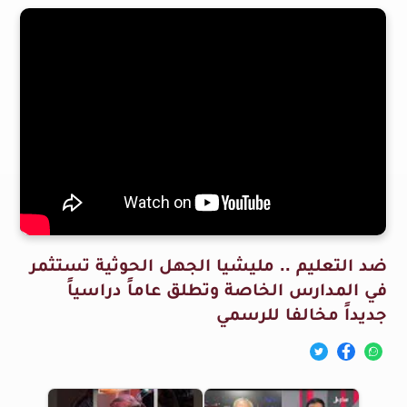
ضد التعليم .. مليشيا الجهل الحوثية تستثمر
في المدارس الخاصة وتطلق عاماً دراسياً
جديداً مخالفا للرسمي