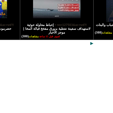
باب والبنات
إحباط محاولة حوثية
/?no=127502&ac=vd >
/?no=127503&ac=vd >
لاستهداف سفينة نفطية بزورق مفخخ قبالة المخا |
حضرموت و
(308)
موجز الاخبار
مشاهدات
(300)
اضيف قبل 15 ساعة
مشاهدات