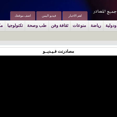
اهم الاخبار
فيديو اليمن
اضف موقعك
ودولية
رياضة
منوعات
ثقافة وفن
طب وصحة
تكنولوجيا
مك
مصادرنت فـيـديــو