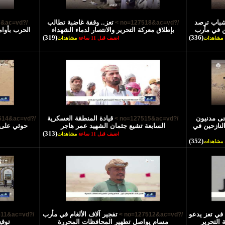
شباب ترصد
تعز.. وقفة غاضبة تطالب
/?no=127517&ac=vd >
/?no=127518&ac=vd >
ن في مأرب
بإطلاق معركة التحرير والانتصار لدماء الشهداء
الحرب بأوام
(319)
(336)
مشاهدات
اضيف قبل 11 ساعة
مشاهدات
ى مدنيون
قيادة المنطقة العسكرية
/?no=127514&ac=vd >
/?no=127515&ac=vd >
نازحين في
السابعة تشيع جثمان الشهيد عمر هاجر
حوثي على 
(313)
اضيف قبل 11 ساعة
مشاهدات
(352)
مشاهدات
في تعز يدعو
تفجير آلاف الألغام في مأرب
/?no=127511&ac=vd >
/?no=127512&ac=vd >
 التحرير
مسام يواصل تطهير المحافظات المحررة
توقع