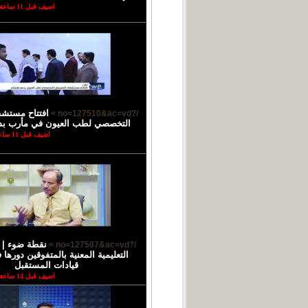
اضيف قبل 11 ساعة
افتتاح مستش
/?no=127510&ac=vd >
التخصصي لطب العيون في مأرب بد
اضيف قبل 11 ساعة
نقطة ضوء |
/?no=127507&ac=vd >
التعليمية المعنية بالمتفوقين دورها
قيادات المستقبل
اضيف قبل 14 ساعة