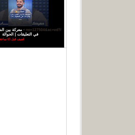
معركة بين الش
/?no=127504&ac=vd >
في التعليقات | الحوالة
اضيف قبل 15 ساعة