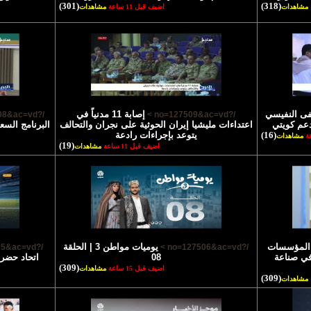
(301)
(318)
مشاهدات
اضيف قبل 11 ساعة
مشاهدات
فى النفيسي
إصابة 11 مدنياً في
/?no=127508&ac=vd >
/?no=127509&ac=vd >
عم كويتي
اعتداءات مليشيا إيران الحوثية على نجران والتحالف
البرنامج السع
(16)
يتوعد بإجراءات رادعة
مشاهدات
(19)
اضيف قبل 11 ساعة
مشاهدات
 المؤسسات
يوميات مواطن 3 | الحلقة
/?no=127505&ac=vd >
/?no=127506&ac=vd >
 في صناعة
08
(309)
اضيف قبل 15 ساعة
مشاهدات
(309)
مشاهدات