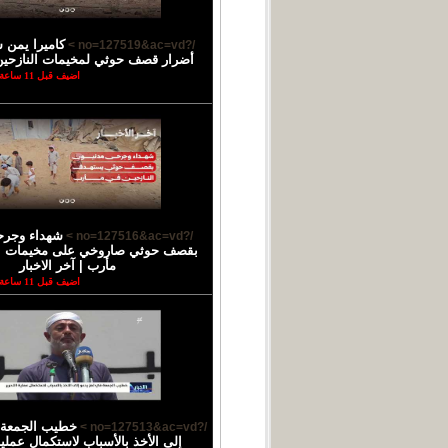
كاميرا يمن 
/?no=127519&ac=vd >
أضرار قصف حوثي لمخيمات النازحي
اضيف قبل 11 ساعة
شهداء وجرح
/?no=127516&ac=vd >
بقصف حوثي صاروخي على مخيمات ال
مأرب | آخر الاخبار
اضيف قبل 11 ساعة
خطيب الجمعة 
/?no=127513&ac=vd >
إلى الأخذ بالأسباب لاستكمال عملية