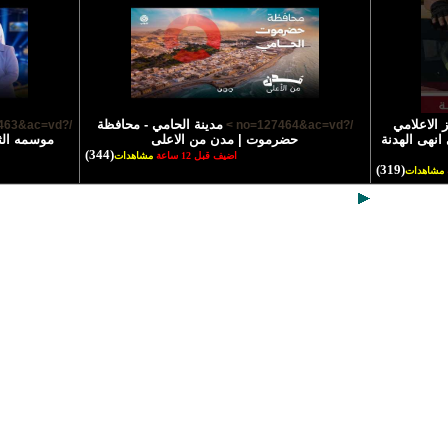
 الاعلامي
مدينة الحامي - محافظة
/?no=127463&ac=vd >
/?no=127464&ac=vd >
انهى الهدنة
حضرموت | مدن من الاعلى
موسمه الث
(344)
اضيف قبل 12 ساعة
مشاهدات
(319)
مشاهدات