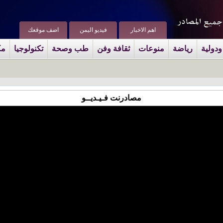
اهم الاخبار
فيديو اليمن
اضف موقعك
ودولية
رياضة
منوعات
ثقافة وفن
طب وصحة
تكنولوجيا
مك
مصادرنت فـيـديــو