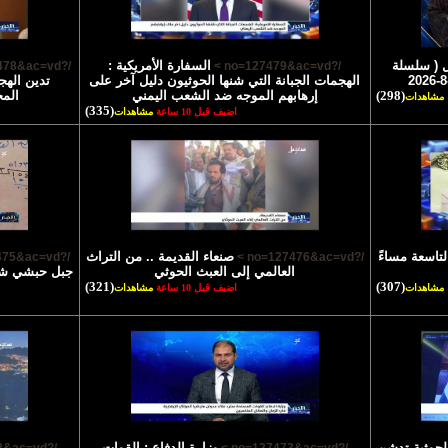
 ( سلسلة
السفارة الأمريكية :
/?no=127478&ac=vd >
/?no=127479&ac=vd >
الهجمات الجبانة التي شنها الحوثيون دليل آخر على
تدين الهج
(298)
إرهابهم الموجه ضد الشعب اليمني
الم
مشاهدات
(335)
اضيف قبل 10 ساعة
مشاهدات
لتاسعة مساءً
صنعاء القديمة .. من التراث
/?no=127475&ac=vd >
/?no=127476&ac=vd >
العالمي إلى العبث الحوثي
جبل حبشي شاه
(321)
(307)
مشاهدات
اضيف قبل 10 ساعة
مشاهدات
الحوثية تدشن
وزارة الدفاع : القوات