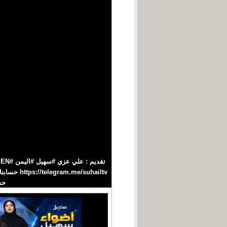
حسابنا‪