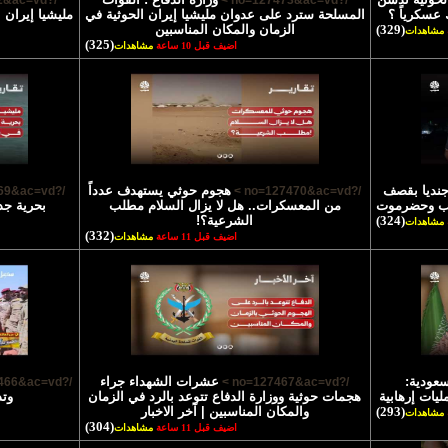
/?no=127472&ac=vd >
/?no=127473&ac=vd >
 عسكرياً ؟
المسلحة سترد على عدوان مليشيا إيران الحوثية في
مليشيا إيران 
(329)
الزمان والمكان المناسبين
مشاهدات
(325)
اضيف قبل 10 ساعة
مشاهدات
تشهاد 45 جنديا بقصف
هجوم حوثي يستهدف عدداً
/?no=127469&ac=vd >
/?no=127470&ac=vd >
رب وحضرموت
من المعسكرات.. هل لا يزال السلام مطلب
بحرية جد
(324)
الشرعية؟!
مشاهدات
(332)
اضيف قبل 11 ساعة
مشاهدات
سعودية:
عشرات الشهداء جراء
/?no=127466&ac=vd >
/?no=127467&ac=vd >
يات إرهابية
هجمات حوثية ووزارة الدفاع تتوعد بالرد في الزمان
وتد
(293)
والمكان المناسبين | آخر الاخبار
مشاهدات
(304)
اضيف قبل 11 ساعة
مشاهدات