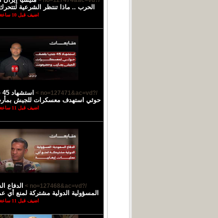
/?no=127474&ac=vd >
الحرب .. ماذا تنتظر الشرعية لتتحرك
اضيف قبل 10 ساعة
اس
/?no=127471&ac=vd >
حوثي استهدف معسكرات للجيش بمأ
اضيف قبل 11 ساعة
الدفاع ال
/?no=127468&ac=vd >
المسؤولية الدولية مشتركة لمنع أي عمل
اضيف قبل 11 ساعة