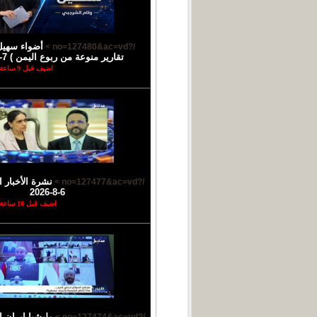
أضواء سهيل
/?no=127480&ac=vd >
تقارير منوعة من ربوع اليمن ) 7-8-2026
اضيف قبل 9 ساعة
نشرة الأخبار ا
/?no=127477&ac=vd >
6-8-2026
اضيف قبل 10 ساعة
مليشيا إيران 