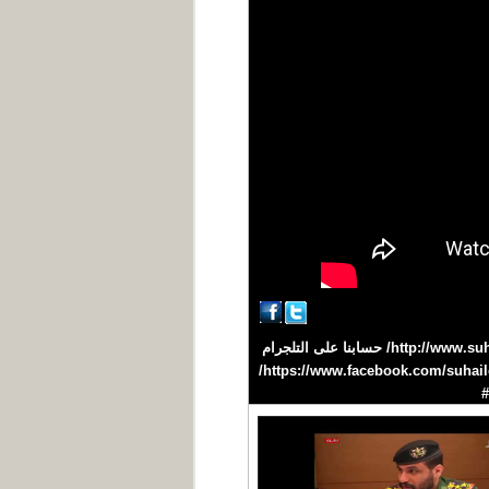
تقديم : علي عزي #سهيل #اليمن #YEMEN تردد القناة على نايلسات 11603 H افقي /27500 موقعنا على الانترنت http://www.suhail.net/ حسابنا على التلجرام
https://telegram.me/suhailtv حسابنا على التويتر https://twitter.com/suhailchannel حسابنا على الفيسبوك https://www.facebook.com/suhailchannel/