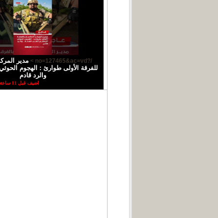
مدير المركز
/?no=127465&ac=vd >
للفرقة الأولى طوارئ : الهجوم الحوثي 
والرد قادم
اضيف قبل 11 ساعة