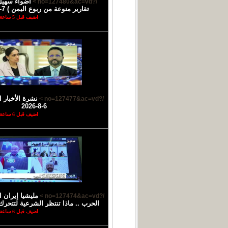
أضواء سهيل
/?no=127480&ac=vd >
تقارير منوعة من ربوع اليمن ) 7-8-2026
اضيف قبل 5 ساعة
نشرة الأخبار ا
/?no=127477&ac=vd >
6-8-2026
اضيف قبل 6 ساعة
مليشيا إيران 
/?no=127474&ac=vd >
الحرب .. ماذا تنتظر الشرعية لتتحرك
اضيف قبل 6 ساعة