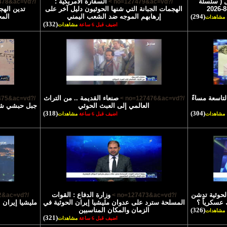
 ( سلسلة
السفارة الأمريكية :
/?no=127478&ac=vd >
/?no=127479&ac=vd >
الهجمات الجبانة التي شنها الحوثيون دليل آخر على
تدين الهج
(294)
إرهابهم الموجه ضد الشعب اليمني
الم
مشاهدات
(332)
اضيف قبل 6 ساعة
مشاهدات
لتاسعة مساءً
صنعاء القديمة .. من التراث
/?no=127475&ac=vd >
/?no=127476&ac=vd >
العالمي إلى العبث الحوثي
جبل حبشي شاه
(318)
(304)
مشاهدات
اضيف قبل 6 ساعة
مشاهدات
الحوثية تدشن
وزارة الدفاع : القوات
/?no=127472&ac=vd >
/?no=127473&ac=vd >
 عسكرياً ؟
المسلحة سترد على عدوان مليشيا إيران الحوثية في
مليشيا إيران 
(326)
الزمان والمكان المناسبين
مشاهدات
(321)
اضيف قبل 6 ساعة
مشاهدات