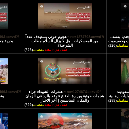
تشهاد 45 جنديا بقصف
هجوم حوثي يستهدف عدداً
/?no=127469&ac=vd >
/?no=127470&ac=vd >
رب وحضرموت
من المعسكرات.. هل لا يزال السلام مطلب
بحرية جد
(320)
الشرعية؟!
مشاهدات
(328)
اضيف قبل 7 ساعة
مشاهدات
سعودية:
عشرات الشهداء جراء
/?no=127466&ac=vd >
/?no=127467&ac=vd >
يات إرهابية
هجمات حوثية ووزارة الدفاع تتوعد بالرد في الزمان
وتد
(289)
والمكان المناسبين | آخر الاخبار
مشاهدات
(300)
اضيف قبل 7 ساعة
مشاهدات