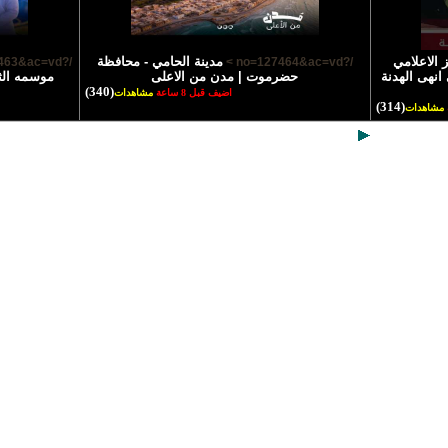
 الاعلامي
مدينة الحامي - محافظة
/?no=127463&ac=vd >
/?no=127464&ac=vd >
انهى الهدنة
حضرموت | مدن من الاعلى
موسمه الث
(340)
اضيف قبل 8 ساعة
مشاهدات
(314)
مشاهدات