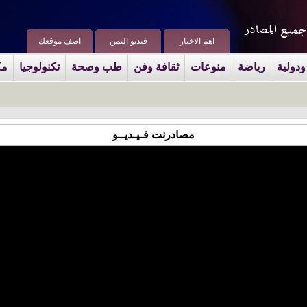
اهم الاخبار
فيديو اليمن
اضف موقعك
ودولية
رياضة
منوعات
ثقافة وفن
طب وصحة
تكنولوجيا
مك
مصادرنت فـيـديــو