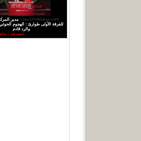
مدير المركز
/?no=127465&ac=vd >
للفرقة الأولى طوارئ : الهجوم الحوثي 
والرد قادم
اضيف قبل 7 ساعة