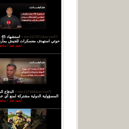
اس
/?no=127471&ac=vd >
حوثي استهدف معسكرات للجيش بمأ
اضيف قبل 7 ساعة
الدفاع ال
/?no=127468&ac=vd >
المسؤولية الدولية مشتركة لمنع أي عمل
اضيف قبل 7 ساعة