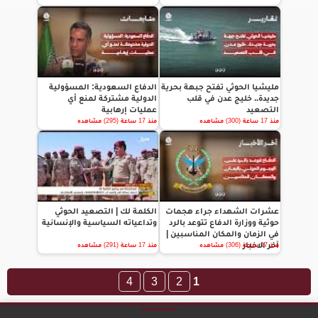
مليشيا الحوثي تفتح جبهة بحرية
الدفاع السعودية: المسؤولية
جديدة.. خليج عدن في قلب
الدولية مشتركة لمنع أي
التصعيد
عمليات إرهابية
منذ 17 ساعة (300) مشاهده
منذ 17 ساعة (295) مشاهده
عشرات الشهداء جراء هجمات
الكلمة لك | التصعيد الحوثي
حوثية ووزارة الدفاع تتوعد بالرد
وتداعياته السياسية والإنسانية
في الزمان والمكان المناسبين |
آخر الاخبار
منذ 17 ساعة (306) مشاهده
منذ 17 ساعة (291) مشاهده
4
3
2
1