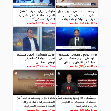
مدرسة الشعب في مديرية جبل
مليشيا إيران الحوثية تدشن
حبشي شاهدة على آثار الحرب
الحرب .. ماذا تنتظر الشرعية
الحوثية ودعوات لإعادة بنائها
لتتحرك عسكرياً ؟
منذ 16 ساعة (324) مشاهده
منذ 16 ساعة (332) مشاهده
وزارة الدفاع : القوات المسلحة
حديث العاشرة | ألغام مليشيا
سترد على عدوان مليشيا إيران
إيران الحوثية تستمر في حصد
الحوثية في الزمان والمكان
أرواح اليمنيين
المناسبين
منذ 16 ساعة (328) مشاهده
منذ 16 ساعة (333) مشاهده
استشهاد 45 جنديا بقصف حوثي
هجوم حوثي يستهدف عدداً من
استهدف معسكرات للجيش
المعسكرات.. هل لا يزال
بمأرب وحضرموت
السلام مطلب الشرعية؟!
منذ 17 ساعة (326) مشاهده
منذ 17 ساعة (334) مشاهده