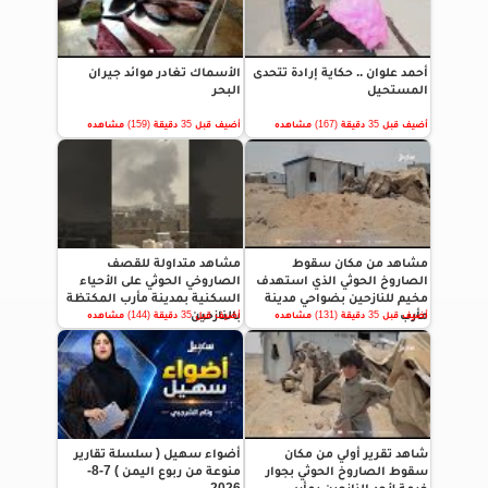
أحمد علوان .. حكاية إرادة تتحدى
الأسماك تغادر موائد جيران
المستحيل
البحر
أضيف قبل 35 دقيقة (167) مشاهده
أضيف قبل 35 دقيقة (159) مشاهده
مشاهد من مكان سقوط
مشاهد متداولة للقصف
الصاروخ الحوثي الذي استهدف
الصاروخي الحوثي على الأحياء
مخيم للنازحين بضواحي مدينة
السكنية بمدينة مأرب المكتظة
مأرب
بالنازحين
أضيف قبل 35 دقيقة (131) مشاهده
أضيف قبل 35 دقيقة (144) مشاهده
شاهد تقرير أولي من مكان
أضواء سهيل ( سلسلة تقارير
سقوط الصاروخ الحوثي بجوار
منوعة من ربوع اليمن ) 7-8-