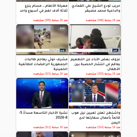
حريب تودع الشيخ علي القمادي
معركة الألغام .. مسام ينزع
والداعية محمد مصيقر
ثلاثة آلاف لغم في أسبوع واحد
منذ 18 ساعة (346) مشاهده
منذ 18 ساعة (295) مشاهده
عزوف بعض الآباء عن التطعيم
مشرف حوثي يهاجم طالبات
يفاقم في انتشار الحصبة بين
الجمهورية الرافضات للطائفية
الأطفال
الخمينية
منذ 18 ساعة (325) مشاهده
منذ 18 ساعة (321) مشاهده
واشنطن تعلن تعيين نيل هوب
نشرة الأخبار التاسعة مساءً 5-
قائماً بأعمال سفارتها لدى
8-2026
اليمن
منذ 18 ساعة (314) مشاهده
منذ 18 ساعة (311) مشاهده