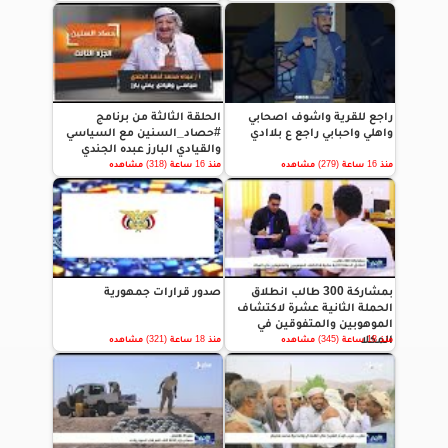
راجع للقرية واشوف اصحابي
الحلقة الثالثة من برنامج
واهلي واحبابي راجع ع بلاادي
#حصاد_السنين مع السياسي
والقيادي البارز عبده الجندي
منذ 16 ساعة (279) مشاهده
منذ 16 ساعة (318) مشاهده
بمشاركة 300 طالب انطلاق
صدور قرارات جمهورية
الحملة الثانية عشرة لاكتشاف
الموهوبين والمتفوقين في
المكلا
منذ 18 ساعة (345) مشاهده
منذ 18 ساعة (321) مشاهده