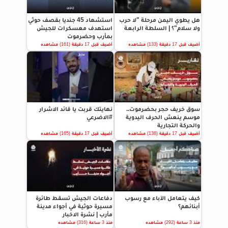
هل يطوي اليمن مرحلة "لا حرب
استشهاد 45 جنديا بقصف حوثي
ولا سلام"؟ | السلطة الرابعة
استهدف معسكرات للجيش
بمأرب وحضرموت
أضيف قبل 17 دقيقة (133) مشاهده
أضيف قبل 17 دقيقة (161) مشاهده
سوق خريف حجر بحضرموت..
نهايتك قربت يا قائد الاشرار
موسم ينعش الحرف اليدوية
#الاضرعي
والحركة التجارية
أضيف قبل 17 دقيقة (138) مشاهده
أضيف قبل 17 دقيقة (165) مشاهده
كيف يتعامل الآباء مع رسوب
دفاعات الجيش تسقط طائرة
أبنائهم؟
مسيرة حوثية في أجواء مدينة
مأرب | نشرة الاخبار
منذ 3 ساعة (292) مشاهده
منذ 3 ساعة (316) مشاهده