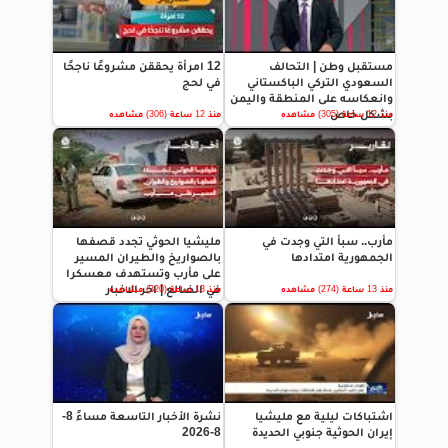
مستقبل وطن | التحالف
12 امرأة يحققن مشروعًا ناجحًا
السعودي التركي الباكستاني
في لحج
وانعكاسه على المنطقة واليمن
بشكل خاص
منذ 12 ساعة (305) مشاهده
منذ 12 ساعة (306) مشاهده
مأرب.. سبأ التي وجدت في
مليشيا الحوثي تجدد قصفها
الجمهورية امتدادها
بالصواريخ والطيران المسير
على مأرب وتستهدف معسكرا
في الضالع | اخر الاخبار
منذ 13 ساعة (274) مشاهده
منذ 13 ساعة (320) مشاهده
اشتباكات ليلية مع مليشيا
نشرة الأخبار التاسعة مساءً 8-
إيران الحوثية جنوبي الحديدة
8-2026