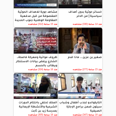
خسائر حوثية بدون أهداف
مشاهد جوية للاهداف الحوثية
سياسية | من الاخر
المقصوفة من قبل مدفعية
المقاومة الوطنية جنوب الحديدة
منذ 14 ساعة (330) مشاهده
منذ 15 ساعة (312) مشاهده
صغير بن عزيز… ماذا قدم
ظروف مواتية ومعركة فاصلة..
الشارع يرفض بيانات الاستنكار
ويطالب بالحسم
منذ 15 ساعة (277) مشاهده
منذ 16 ساعة (324) مشاهده
التايكواندو تجذب أطفال وشباب
المكلا تحتفي باختتام الدورات
سيئون ضمن برامج الإجازة
الشرعية والأنشطة الإيمانية
الصيفية
بمدرسة زيد بن ثابت
منذ 16 ساعة (347) مشاهده
منذ 16 ساعة (305) مشاهده