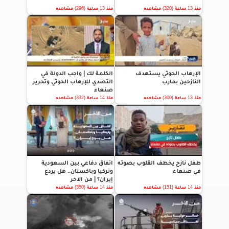
منذ 13 ساعة (320) مشاهده
منذ 13 ساعة (296) مشاهده
الإرهاب الحوثي يستهدف
الكلمة لك | واجب الدولة في
النازحين بمارب
التصدي للإرهاب الحوثي وتحرير
صنعاء
منذ 13 ساعة (300) مشاهده
منذ 14 ساعة (332) مشاهده
طفل نازح يخطف القلوب بصوته
اتفاق دفاعي بين السعودية
في صنعاء
وتركيا وباكستان.. هل يردع
إيران؟ | من الاخر
منذ 14 ساعة (151) مشاهده
منذ 14 ساعة (350) مشاهده