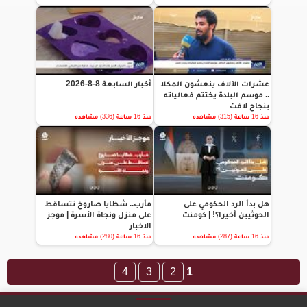
عشرات الآلاف ينعشون المكلا
أخبار السابعة 8-8-2026
.. موسم البلدة يختتم فعالياته
بنجاح لافت
منذ 16 ساعة (315) مشاهده
منذ 16 ساعة (336) مشاهده
هل بدأ الرد الحكومي على
مأرب.. شظايا صاروخ تتساقط
الحوثيين أخيرا؟! | كومنت
على منزل ونجاة الأسرة | موجز
الاخبار
منذ 16 ساعة (287) مشاهده
منذ 16 ساعة (280) مشاهده
4
3
2
1