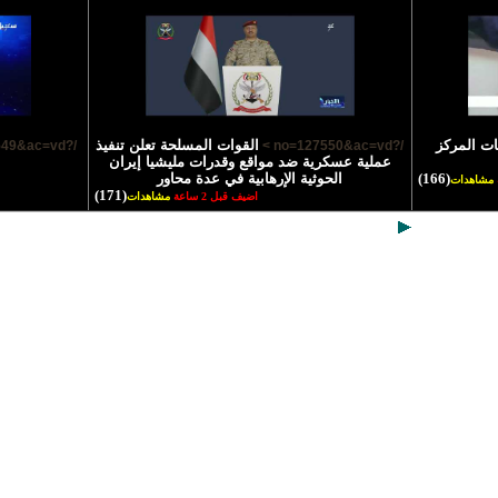
يات المركز
القوات المسلحة تعلن تنفيذ
/?no=127549&ac=vd >
/?no=127550&ac=vd >
عملية عسكرية ضد مواقع وقدرات مليشيا إيران
(166)
الحوثية الإرهابية في عدة محاور
مشاهدات
(171)
اضيف قبل 2 ساعة
مشاهدات