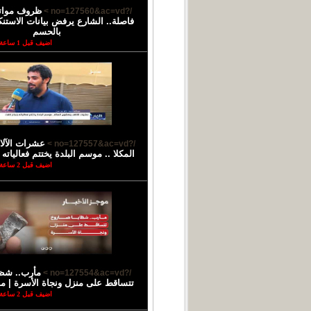
ظروف مواتي
/?no=127560&ac=vd >
فاصلة.. الشارع يرفض بيانات الاستن
بالحسم
اضيف قبل 1 ساعة
عشرات الآل
/?no=127557&ac=vd >
المكلا .. موسم البلدة يختتم فعالياته
اضيف قبل 2 ساعة
مأرب.. شظا
/?no=127554&ac=vd >
تتساقط على منزل ونجاة الأسرة | مو
اضيف قبل 2 ساعة