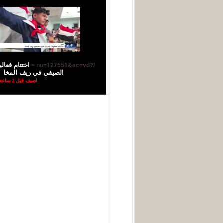
اختتام فعال
/?no=127551&ac=vd >
الصيفي في ريف المخا
اضيف قبل 2 ساعة