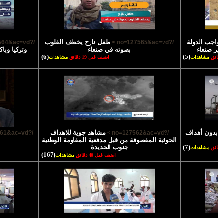
واجب الدولة
طفل نازح يخطف القلوب
/?no=127564&ac=vd >
/?no=127565&ac=vd >
ر صنعاء
بصوته في صنعاء
وتركيا وبا
(6)
(5)
مشاهدات
اضيف قبل 19 دقائق
مشاهدات
بدون أهداف
مشاهد جوية للاهداف
/?no=127561&ac=vd >
/?no=127562&ac=vd >
الحوثية المقصوفة من قبل مدفعية المقاومة الوطنية
(7)
جنوب الحديدة
مشاهدات
(167)
اضيف قبل 40 دقائق
مشاهدات