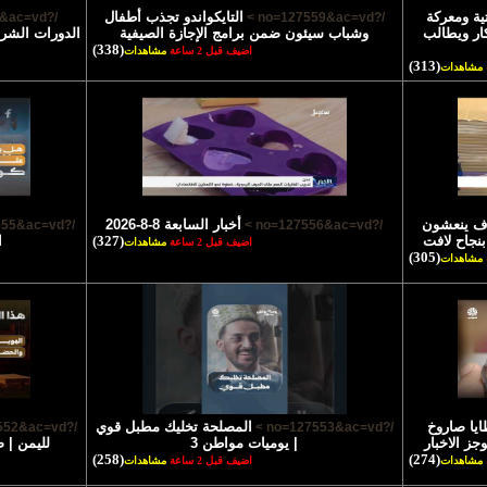
ة ومعركة
التايكواندو تجذب أطفال
/?no=127558&ac=vd >
/?no=127559&ac=vd >
كار ويطالب
وشباب سيئون ضمن برامج الإجازة الصيفية
الدورات الشرع
(338)
اضيف قبل 2 ساعة
مشاهدات
(313)
مشاهدات
اف ينعشون
أخبار السابعة 8-8-2026
/?no=127555&ac=vd >
/?no=127556&ac=vd >
 بنجاح لافت
(327)
ا
اضيف قبل 2 ساعة
مشاهدات
(305)
مشاهدات
يا صاروخ
المصلحة تخليك مطبل قوي
/?no=127552&ac=vd >
/?no=127553&ac=vd >
جز الاخبار
| يوميات مواطن 3
لليمن | 
(258)
(274)
مشاهدات
اضيف قبل 2 ساعة
مشاهدات