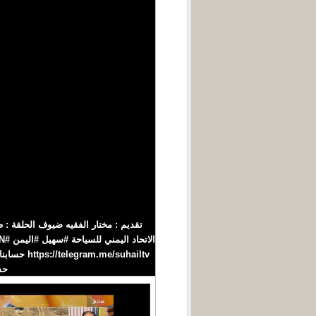
تقديم : مختار الفقيه ضيوف الحلقة :
حسابنا‪