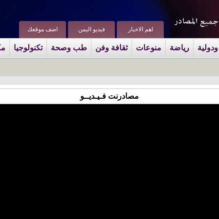
اهم الاخبار
فيديو اليمن
اضف موقعك
ودولية
رياضة
منوعات
ثقافة وفن
طب وصحة
تكنولوجيا
مك
مصادرنت فـيـديــو