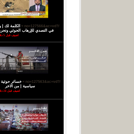
الكلمة لك | 
/?no=127566&ac=vd >
في التصدي للإرهاب الحوثي وتحري
اضيف قبل 5 دقائق
خسائر حوثية 
/?no=127563&ac=vd >
سياسية | من الاخر
اضيف قبل 24 دقائق