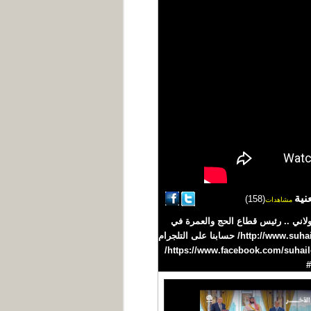
نية
(158)
مشاهدات
لاني .. رئيس قطاع الحج والعمرة في
الاتحاد اليمني للسياحة #سهيل #اليمن #YEMEN تردد القناة على نايلسات 11603 H افقي /27500 موقعنا على الانترنت http://www.suhail.net/ حسابنا على التلجرام
https://telegram.me/suhailtv حسابنا على التويتر https://twitter.com/suhailchannel حسابنا على الفيسبوك https://www.facebook.com/suhailchannel/