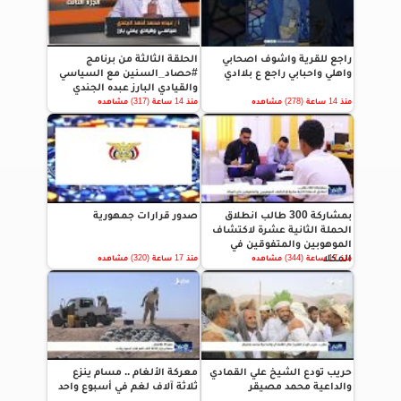
راجع للقرية واشوف اصحابي
الحلقة الثالثة من برنامج
واهلي واحبابي راجع ع بلاادي
#حصاد_السنين مع السياسي
والقيادي البارز عبده الجندي
منذ 14 ساعة (278) مشاهده
منذ 14 ساعة (317) مشاهده
بمشاركة 300 طالب انطلاق
صدور قرارات جمهورية
الحملة الثانية عشرة لاكتشاف
الموهوبين والمتفوقين في
المكلا
منذ 17 ساعة (344) مشاهده
منذ 17 ساعة (320) مشاهده
حريب تودع الشيخ علي القمادي
معركة الألغام .. مسام ينزع
والداعية محمد مصيقر
ثلاثة آلاف لغم في أسبوع واحد