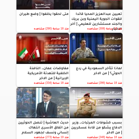
تعيين عبدالعزيز المحيا قائدا
متى لحقوا يخلفوا | وضع طيران
للقوات الجوية اليمنية وبن بريك
والجند مستشارين للعليمي | آخر
الاخبار
منذ 18 ساعة (308) مشاهده
منذ 18 ساعة (290) مشاهده
لماذا تتأخر السعودية في ردع
مفاوضات عمان.. النافذة
الحوثي؟ | من الاخر
الخلفية للتهدئة الأمريكية
الإيرانية | من الاخر
منذ 18 ساعة (286) مشاهده
منذ 18 ساعة (334) مشاهده
بسبب كشوفات المرتبات.. وزير
حديث العاشرة | تنصل الحوثيين
الدفاع يشكو من قادة عسكريين
من اتفاق الأسرى انتهاك
| من الاخر
إنساني ونسف لجهود السلام
منذ 18 ساعة (348) مشاهده
منذ 19 ساعة (273) مشاهده