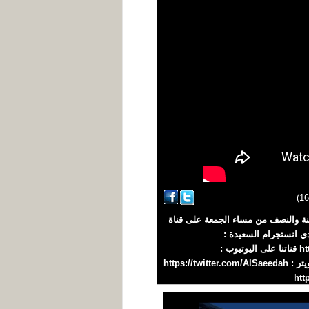
زء من برنامج صدى الأسبوع 15 مايو 2026م والذي يبث في الثامنة والنصف من مساء الجمعة على قناة
يدة قناة فضائية يمنية مستقلة تبث على مدار النايلسات عبر التردد : 11900 عمودي انستجرام السعيدة :
https://www.instagram.com/saeedahtv/ حساب التيك توك : https://www.tiktok.com/@alsaeedahlive قناتنا على اليوتيوب :
https://youtube.com/alsaeedahchannel صفحتنا على الفيس بوك : https://fb.me/alsaeedahchannel صفحتنا على تويتر : https://twitter.com/AlSaeedah