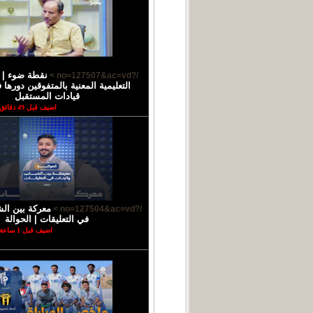
نقطة ضوء |
/?no=127507&ac=vd >
التعليمية المعنية بالمتفوقين دورها
قيادات المستقبل
اضيف قبل 49 دقائق
معركة بين الش
/?no=127504&ac=vd >
في التعليقات | الحوالة
اضيف قبل 1 ساعة