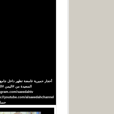
حساب التليجرام : htv