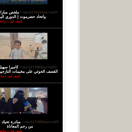
ملخص مباراة
/?no=127501&ac=vd >
واتحاد حضرموت | الدوري الي
اضيف قبل 1 ساعة
كاميرا سهيل
/?no=127498&ac=vd >
القصف الحوثي على مخيمات النازحي
اضيف قبل 1 ساعة
مبادرة تحيك 
/?no=127495&ac=vd >
من رحم المعاناة
اضيف قبل 3 ساعة