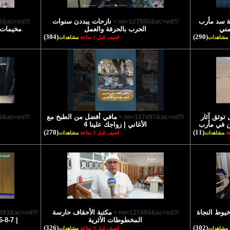
 سد مأرب
نازحات يبددن سنوات
/?no=127499&ac=vd >
/?no=127500&ac=vd >
مني
الحرب بالحرفة والعمل
مخيمات 
(304)
(290)
مشاهدات
اضيف قبل 1 ساعة
مشاهدات
 توثق آثار
مافي أفضل من الطبخ مع
/?no=127496&ac=vd >
/?no=127497&ac=vd >
ن في مأرب
الأغاني | زواجك علينا 4
(278)
(11)
مشاهدات
اضيف قبل 3 ساعة
مشاهدات
خيوط النجاة
مكتبة الأحقاف حارسة
/?no=127493&ac=vd >
/?no=127494&ac=vd >
المخطوطات الأثرية
| 7-8-2026م | تقارير إجتماعية متنوعة
(326)
(302)
مشاهدات
اضيف قبل 3 ساعة
مشاهدات