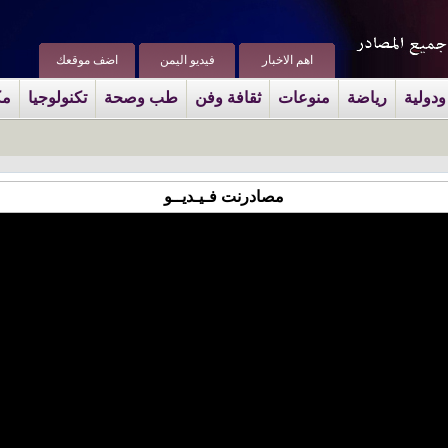
اهم الاخبار
فيديو اليمن
اضف موقعك
ودولية
رياضة
منوعات
ثقافة وفن
طب وصحة
تكنولوجيا
مك
مصادرنت فـيـديــو