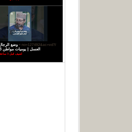
وضع الرجال
/?no=127492&ac=vd >
العسل | يوميات مواطن 3
اضيف قبل 3 ساعة