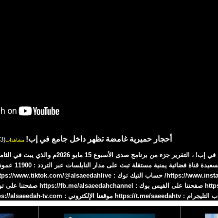
أحجار حميرية غامضة تظهر داخل جامع في إب!
(163)
مشاهدات
أحجار حميرية غامضة تظهر داخل جامع في إب! ، التقرير ج
السعيدة من #اليمن #السع
https://t.me/saeeda موقعنا الإلكتروني : https://alsaeedah-tv.com