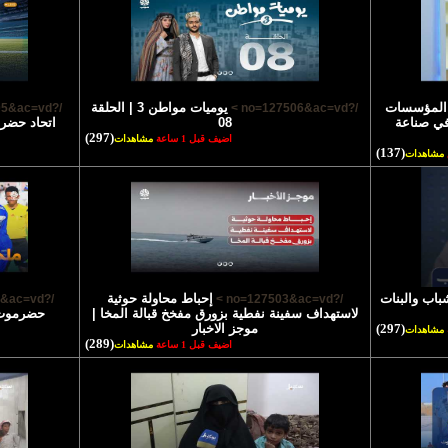
 المؤسسات
يوميات مواطن 3 | الحلقة
/?no=127505&ac=vd >
/?no=127506&ac=vd >
 في صناعة
08
(297)
اضيف قبل 1 ساعة
مشاهدات
(137)
مشاهدات
باب والبنات
إحباط محاولة حوثية
/?no=127502&ac=vd >
/?no=127503&ac=vd >
لاستهداف سفينة نفطية بزورق مفخخ قبالة المخا |
حضرموت و
(297)
موجز الاخبار
مشاهدات
(289)
اضيف قبل 1 ساعة
مشاهدات