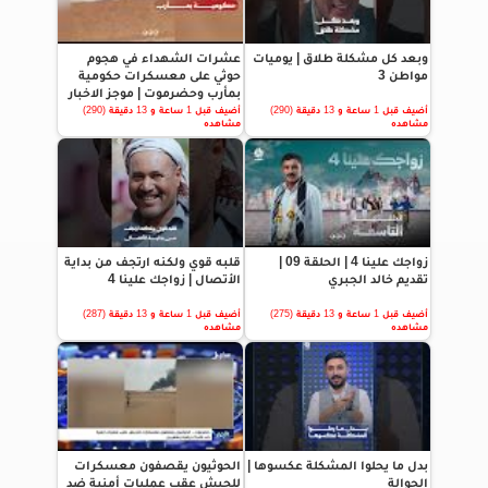
وبعد كل مشكلة طلاق | يوميات
عشرات الشهداء في هجوم
مواطن 3
حوثي على معسكرات حكومية
بمأرب وحضرموت | موجز الاخبار
أضيف قبل 1 ساعة و 13 دقيقة (290)
أضيف قبل 1 ساعة و 13 دقيقة (290)
مشاهده
مشاهده
زواجك علينا 4 | الحلقة 09 |
قلبه قوي ولكنه ارتجف من بداية
تقديم خالد الجبري
الأتصال | زواجك علينا 4
أضيف قبل 1 ساعة و 13 دقيقة (275)
أضيف قبل 1 ساعة و 13 دقيقة (287)
مشاهده
مشاهده
بدل ما يحلوا المشكلة عكسوها |
الحوثيون يقصفون معسكرات
الحوالة
للجيش عقب عمليات أمنية ضد