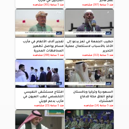
عمر هاجر
النازحين في مأرب
منذ 5 ساعة (307) مشاهده
منذ 5 ساعة (301) مشاهده
خطيب الجمعة في تعز يدعو إلى
تفجير آلاف الألغام في مأرب
الأخذ بالأسباب لاستكمال عملية
مسام يواصل تطهير
التحرير
المحافظات المحررة
منذ 5 ساعة (313) مشاهده
منذ 5 ساعة (299) مشاهده
السعودية وتركيا وباكستان
افتتاح مستشفى النفيسي
توقع اتفاق مكة للدفاع
التخصصي لطب العيون في
المشترك
مأرب بدعم كويتي
منذ 5 ساعة (14) مشاهده
منذ 5 ساعة (15) مشاهده