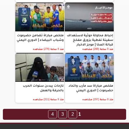
إحباط محاولة حوثية لاستهداف
ملخص مباراة تضامن حضرموت
سفينة نفطية بزورق مفخخ
وشباب البيضاء | الدوري اليمني
قبالة المخا | موجز الاخبار
منذ 8 ساعة (298) مشاهده
منذ 8 ساعة (276) مشاهده
ملخص مباراة سد مأرب واتحاد
نازحات يبددن سنوات الحرب
حضرموت | الدوري اليمني
بالحرفة والعمل
منذ 8 ساعة (297) مشاهده
منذ 9 ساعة (311) مشاهده
4
3
2
1