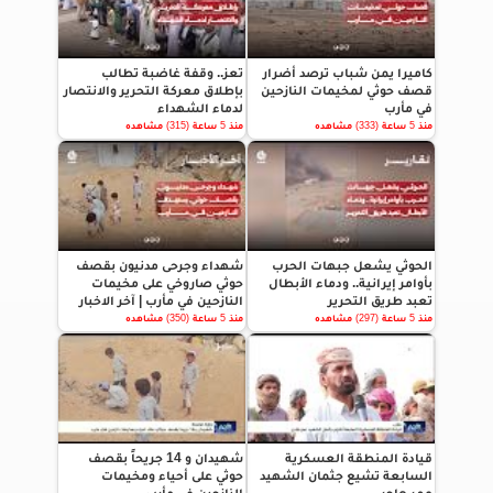
كاميرا يمن شباب ترصد أضرار
تعز.. وقفة غاضبة تطالب
قصف حوثي لمخيمات النازحين
بإطلاق معركة التحرير والانتصار
في مأرب
لدماء الشهداء
منذ 5 ساعة (333) مشاهده
منذ 5 ساعة (315) مشاهده
الحوثي يشعل جبهات الحرب
شهداء وجرحى مدنيون بقصف
بأوامر إيرانية.. ودماء الأبطال
حوثي صاروخي على مخيمات
تعبد طريق التحرير
النازحين في مأرب | آخر الاخبار
منذ 5 ساعة (297) مشاهده
منذ 5 ساعة (350) مشاهده
قيادة المنطقة العسكرية
شهيدان و 14 جريحاً بقصف
السابعة تشيع جثمان الشهيد
حوثي على أحياء ومخيمات