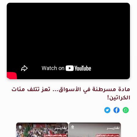
مادة مسرطنة في الأسواق… تعز تتلف مئات
الكراتين!