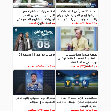
إصابة 11 مدنياً في اعتداءات
اختتام ورشة مشتركة مع
مليشيا إيران الحوثية على نجران
البرنامج السعودي لتحديد
والتحالف يتوعد بإجراءات رادعة
أولويات المشاريع الخدمية في
محافظة أبين
منذ 5 ساعة (15) مشاهده
منذ 5 ساعة (17) مشاهده
نقطة ضوء | المؤسسات
يوميات مواطن 3 | الحلقة 08
التعليمية المعنية بالمتفوقين
دورها في صناعة قيادات
المستقبل
منذ 8 ساعة (307) مشاهده
منذ 8 ساعة (306) مشاهده
تشاهدون الآن.. السد × اتحاد
معركة بين الشباب والبنات في
حضرموت ضمن الجولة الـ10 من
التعليقات | الحوالة
الدوري اليمني
منذ 8 ساعة (329) مشاهده
منذ 8 ساعة (306) مشاهده