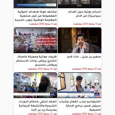
خسائر حوثية بدون أهداف
مشاهد جوية للاهداف الحوثية
سياسية | من الاخر
المقصوفة من قبل مدفعية
المقاومة الوطنية جنوب الحديدة
منذ 9 ساعة (327) مشاهده
منذ 9 ساعة (309) مشاهده
صغير بن عزيز… ماذا قدم
ظروف مواتية ومعركة فاصلة..
الشارع يرفض بيانات الاستنكار
ويطالب بالحسم
منذ 10 ساعة (274) مشاهده
منذ 10 ساعة (321) مشاهده
التايكواندو تجذب أطفال وشباب
المكلا تحتفي باختتام الدورات
سيئون ضمن برامج الإجازة
الشرعية والأنشطة الإيمانية
الصيفية
بمدرسة زيد بن ثابت
منذ 11 ساعة (344) مشاهده
منذ 11 ساعة (302) مشاهده