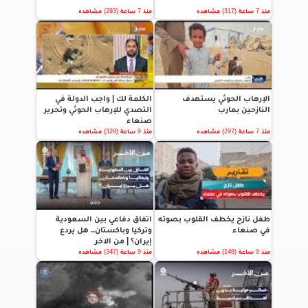
منذ 7 ساعة (317) مشاهده
منذ 7 ساعة (293) مشاهده
الإرهاب الحوثي يستهدف
الكلمة لك | واجب الدولة في
النازحين بمارب
التصدي للإرهاب الحوثي وتحرير
صنعاء
منذ 7 ساعة (297) مشاهده
منذ 9 ساعة (329) مشاهده
طفل نازح يخطف القلوب بصوته
اتفاق دفاعي بين السعودية
في صنعاء
وتركيا وباكستان.. هل يردع
إيران؟ | من الاخر
منذ 9 ساعة (148) مشاهده
منذ 9 ساعة (347) مشاهده