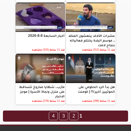
عشرات الآلاف ينعشون المكلا
أخبار السابعة 8-8-2026
.. موسم البلدة يختتم فعالياته
بنجاح لافت
منذ 11 ساعة (312) مشاهده
منذ 11 ساعة (333) مشاهده
هل بدأ الرد الحكومي على
مأرب.. شظايا صاروخ تتساقط
الحوثيين أخيرا؟! | كومنت
على منزل ونجاة الأسرة | موجز
الاخبار
منذ 11 ساعة (286) مشاهده
منذ 11 ساعة (279) مشاهده
4
3
2
1