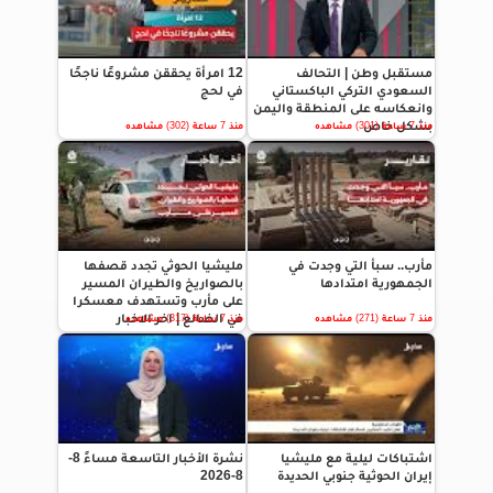
مستقبل وطن | التحالف
12 امرأة يحققن مشروعًا ناجحًا
السعودي التركي الباكستاني
في لحج
وانعكاسه على المنطقة واليمن
بشكل خاص
منذ 7 ساعة (301) مشاهده
منذ 7 ساعة (302) مشاهده
مأرب.. سبأ التي وجدت في
مليشيا الحوثي تجدد قصفها
الجمهورية امتدادها
بالصواريخ والطيران المسير
على مأرب وتستهدف معسكرا
في الضالع | اخر الاخبار
منذ 7 ساعة (271) مشاهده
منذ 7 ساعة (317) مشاهده
اشتباكات ليلية مع مليشيا
نشرة الأخبار التاسعة مساءً 8-
إيران الحوثية جنوبي الحديدة
8-2026