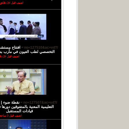
اضيف قبل 24 دقائق
افتتاح مستش
/?no=127510&ac=vd >
التخصصي لطب العيون في مأرب بد
اضيف قبل 24 دقائق
نقطة ضوء |
/?no=127507&ac=vd >
التعليمية المعنية بالمتفوقين دورها
قيادات المستقبل
اضيف قبل 3 ساعة