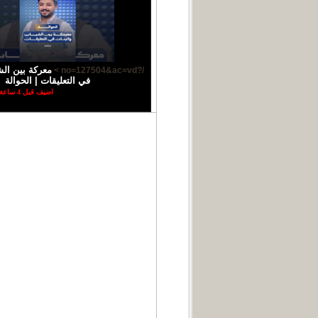
معركة بين الش
/?no=127504&ac=vd >
في التعليقات | الحوالة
اضيف قبل 4 ساعة