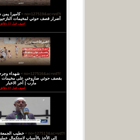
كاميرا يمن 
/?no=127519&ac=vd >
أضرار قصف حوثي لمخيمات النازحي
اضيف قبل 22 دقائق
شهداء وجرح
/?no=127516&ac=vd >
بقصف حوثي صاروخي على مخيمات ال
مأرب | آخر الاخبار
اضيف قبل 22 دقائق
خطيب الجمعة 
/?no=127513&ac=vd >
إلى الأخذ بالأسباب لاستكمال عملية