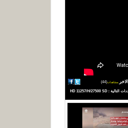
لاخر
(44)
مشاهدات
#من_الآخر | مع عبد الله دوبله #اليمن #يمن_شباب #اخبار_اليمن قناة فضائية يمنية مستقلة تبث على مدار النايلسات بالترددات التالية : HD 11257/H/27500 SD