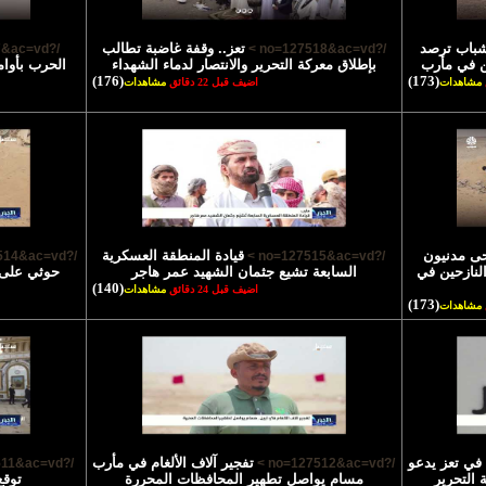
شباب ترصد
تعز.. وقفة غاضبة تطالب
/?no=127517&ac=vd >
/?no=127518&ac=vd >
ن في مأرب
بإطلاق معركة التحرير والانتصار لدماء الشهداء
الحرب بأوام
(176)
(173)
مشاهدات
اضيف قبل 22 دقائق
مشاهدات
ى مدنيون
قيادة المنطقة العسكرية
/?no=127514&ac=vd >
/?no=127515&ac=vd >
نازحين في
السابعة تشيع جثمان الشهيد عمر هاجر
حوثي على 
(140)
اضيف قبل 24 دقائق
مشاهدات
(173)
مشاهدات
في تعز يدعو
تفجير آلاف الألغام في مأرب
/?no=127511&ac=vd >
/?no=127512&ac=vd >
 التحرير
مسام يواصل تطهير المحافظات المحررة
توقع