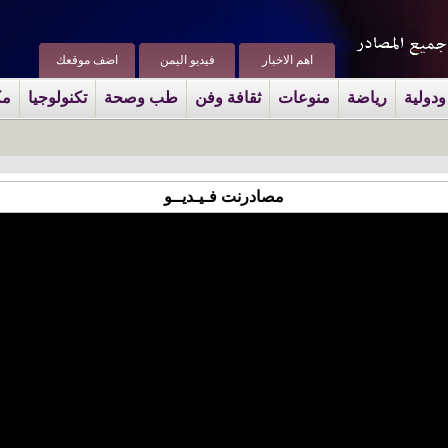
اهم الاخبار
فيديو اليمن
اضف موقعك
ودولية
رياضة
منوعات
ثقافة وفن
طب وصحة
تكنولوجيا
مك
مصادرنت فـيـديــو