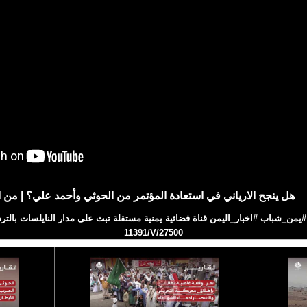
هل ينجح الارياني في استعادة المؤتمر من الحوثي وأحمد علي؟ | من ا
11391/V/27500