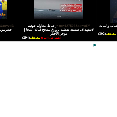
باب والبنات
إحباط محاولة حوثية
/?no=127502&ac=vd >
/?no=127503&ac=vd >
لاستهداف سفينة نفطية بزورق مفخخ قبالة المخا |
حضرموت و
(302)
موجز الاخبار
مشاهدات
(294)
اضيف قبل 4 ساعة
مشاهدات