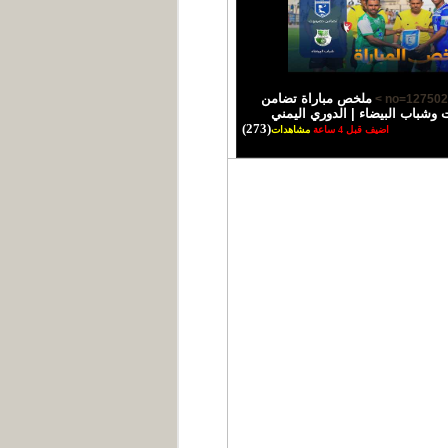
ملخص مباراة تضامن
شباب البيضاء | الدوري اليمني
(273)
اضيف قبل 4 ساعة
مشاهدات