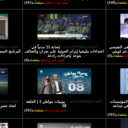
(161)
(140)
مشاهدات
اضيف قبل 24 دقائق
مشاهدات
فى النفيسي
إصابة 11 مدنياً في
/?no=127508&ac=vd >
/?no=127509&ac=vd >
عم كويتي
اعتداءات مليشيا إيران الحوثية على نجران والتحالف
البرنامج السع
(4)
يتوعد بإجراءات رادعة
مشاهدات
(4)
اضيف قبل 24 دقائق
مشاهدات
 المؤسسات
يوميات مواطن 3 | الحلقة
/?no=127505&ac=vd >
/?no=127506&ac=vd >
 في صناعة
08
(302)
اضيف قبل 4 ساعة
مشاهدات
(303)
مشاهدات