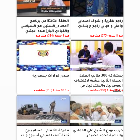
راجع للقرية واشوف اصحابي
الحلقة الثالثة من برنامج
واهلي واحبابي راجع ع بلاادي
#حصاد_السنين مع السياسي
والقيادي البارز عبده الجندي
منذ 8 ساعة (275) مشاهده
منذ 8 ساعة (314) مشاهده
بمشاركة 300 طالب انطلاق
صدور قرارات جمهورية
الحملة الثانية عشرة لاكتشاف
الموهوبين والمتفوقين في
المكلا
منذ 10 ساعة (340) مشاهده
منذ 10 ساعة (316) مشاهده
حريب تودع الشيخ علي القمادي
معركة الألغام .. مسام ينزع
والداعية محمد مصيقر
ثلاثة آلاف لغم في أسبوع واحد