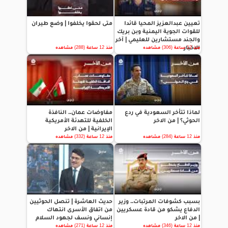
تعيين عبدالعزيز المحيا قائدا
متى لحقوا يخلفوا | وضع طيران
للقوات الجوية اليمنية وبن بريك
والجند مستشارين للعليمي | آخر
الاخبار
منذ 12 ساعة (306) مشاهده
منذ 12 ساعة (288) مشاهده
لماذا تتأخر السعودية في ردع
مفاوضات عمان.. النافذة
الحوثي؟ | من الاخر
الخلفية للتهدئة الأمريكية
الإيرانية | من الاخر
منذ 12 ساعة (284) مشاهده
منذ 12 ساعة (332) مشاهده
بسبب كشوفات المرتبات.. وزير
حديث العاشرة | تنصل الحوثيين
الدفاع يشكو من قادة عسكريين
من اتفاق الأسرى انتهاك
| من الاخر
إنساني ونسف لجهود السلام
منذ 12 ساعة (346) مشاهده
منذ 12 ساعة (271) مشاهده