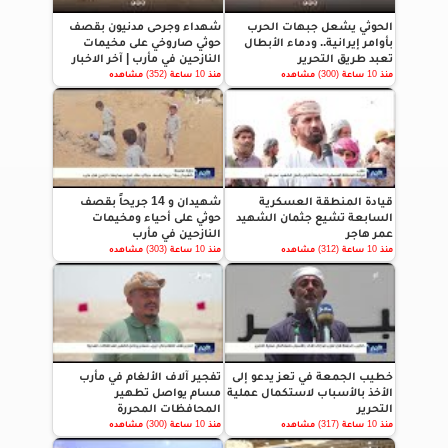
الحوثي يشعل جبهات الحرب
شهداء وجرحى مدنيون بقصف
بأوامر إيرانية.. ودماء الأبطال
حوثي صاروخي على مخيمات
تعبد طريق التحرير
النازحين في مأرب | آخر الاخبار
منذ 10 ساعة (300) مشاهده
منذ 10 ساعة (352) مشاهده
قيادة المنطقة العسكرية
شهيدان و 14 جريحاً بقصف
السابعة تشيع جثمان الشهيد
حوثي على أحياء ومخيمات
عمر هاجر
النازحين في مأرب
منذ 10 ساعة (312) مشاهده
منذ 10 ساعة (303) مشاهده
خطيب الجمعة في تعز يدعو إلى
تفجير آلاف الألغام في مأرب
الأخذ بالأسباب لاستكمال عملية
مسام يواصل تطهير
التحرير
المحافظات المحررة
منذ 10 ساعة (317) مشاهده
منذ 10 ساعة (300) مشاهده