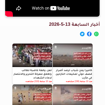
أخبار السابعة 13-5-2026
كاميرا يمن شباب ترصد أضرار
تعز.. وقفة غاضبة تطالب
قصف حوثي لمخيمات النازحين
بإطلاق معركة التحرير والانتصار
في مأرب
لدماء الشهداء
منذ 10 ساعة (336) مشاهده
منذ 10 ساعة (319) مشاهده