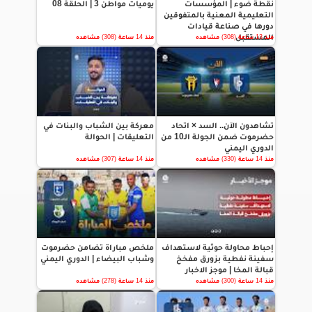
نقطة ضوء | المؤسسات
يوميات مواطن 3 | الحلقة 08
التعليمية المعنية بالمتفوقين
دورها في صناعة قيادات
المستقبل
منذ 13 ساعة (308) مشاهده
منذ 14 ساعة (308) مشاهده
تشاهدون الآن.. السد × اتحاد
معركة بين الشباب والبنات في
حضرموت ضمن الجولة الـ10 من
التعليقات | الحوالة
الدوري اليمني
منذ 14 ساعة (330) مشاهده
منذ 14 ساعة (307) مشاهده
إحباط محاولة حوثية لاستهداف
ملخص مباراة تضامن حضرموت
سفينة نفطية بزورق مفخخ
وشباب البيضاء | الدوري اليمني
قبالة المخا | موجز الاخبار
منذ 14 ساعة (300) مشاهده
منذ 14 ساعة (278) مشاهده