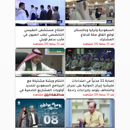
السعودية وتركيا وباكستان
افتتاح مستشفى النفيسي
توقع اتفاق مكة للدفاع
التخصصي لطب العيون في
المشترك
مأرب بدعم كويتي
منذ 10 ساعة (16) مشاهده
منذ 10 ساعة (16) مشاهده
إصابة 11 مدنياً في اعتداءات
اختتام ورشة مشتركة مع
مليشيا إيران الحوثية على نجران
البرنامج السعودي لتحديد
والتحالف يتوعد بإجراءات رادعة
أولويات المشاريع الخدمية في
محافظة أبين
منذ 10 ساعة (19) مشاهده
منذ 10 ساعة (18) مشاهده