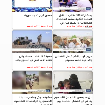
بمشاركة 300 طالب انطلاق
صدور قرارات جمهورية
الحملة الثانية عشرة لاكتشاف
الموهوبين والمتفوقين في
المكلا
منذ 3 ساعة (336) مشاهده
منذ 3 ساعة (312) مشاهده
حريب تودع الشيخ علي القمادي
معركة الألغام .. مسام ينزع
والداعية محمد مصيقر
ثلاثة آلاف لغم في أسبوع واحد
منذ 3 ساعة (338) مشاهده
منذ 3 ساعة (287) مشاهده
عزوف بعض الآباء عن التطعيم
مشرف حوثي يهاجم طالبات
يفاقم في انتشار الحصبة بين
الجمهورية الرافضات للطائفية
الأطفال
الخمينية