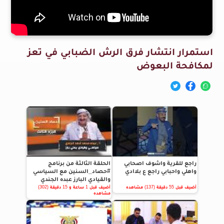
استمرار انتشار فرق الرش الضبابي في تعز
لمكافحة البعوض
راجع للقرية واشوف اصحابي
الحلقة الثالثة من برنامج
واهلي واحبابي راجع ع بلاادي
#حصاد_السنين مع السياسي
والقيادي البارز عبده الجندي
أضيف قبل 55 دقيقة (137) مشاهده
أضيف قبل 1 ساعة و 15 دقيقة (302)
مشاهده