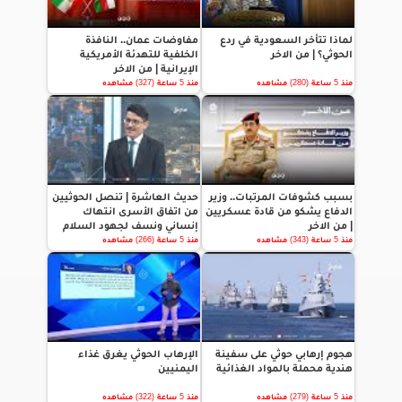
لماذا تتأخر السعودية في ردع
مفاوضات عمان.. النافذة
الحوثي؟ | من الاخر
الخلفية للتهدئة الأمريكية
الإيرانية | من الاخر
منذ 5 ساعة (280) مشاهده
منذ 5 ساعة (327) مشاهده
بسبب كشوفات المرتبات.. وزير
حديث العاشرة | تنصل الحوثيين
الدفاع يشكو من قادة عسكريين
من اتفاق الأسرى انتهاك
| من الاخر
إنساني ونسف لجهود السلام
منذ 5 ساعة (343) مشاهده
منذ 5 ساعة (266) مشاهده
هجوم إرهابي حوثي على سفينة
الإرهاب الحوثي يغرق غذاء
هندية محملة بالمواد الغذائية
اليمنيين
منذ 5 ساعة (279) مشاهده
منذ 5 ساعة (322) مشاهده