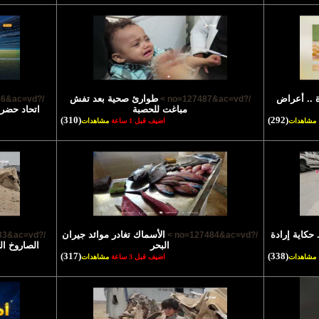
ة .. أعراض
طوارئ صحية بعد تفش
/?no=127486&ac=vd >
/?no=127487&ac=vd >
مباغت للحصبة
(310)
(292)
مشاهدات
اضيف قبل 1 ساعة
مشاهدات
 حكاية إرادة
الأسماك تغادر موائد جيران
/?no=127483&ac=vd >
/?no=127484&ac=vd >
البحر
الصاروخ ال
(317)
(338)
مشاهدات
اضيف قبل 3 ساعة
مشاهدات