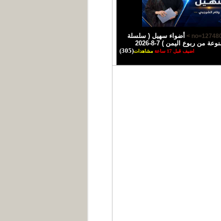
أضواء سهيل ( سلسلة
عة من ربوع اليمن ) 7-8-2026
(305)
اضيف قبل 17 ساعة
مشاهدات