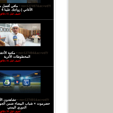
مافي أفضل م
/?no=127497&ac=vd >
الأغاني | زواجك علينا 4
اضيف قبل 15 دقائق
مكتبة الأح
/?no=127494&ac=vd >
المخطوطات الأثرية
اضيف قبل 16 دقائق
تشاهدون الآ
/?no=127491&ac=vd >
الدوري اليمني
اضيف قبل 39 دقائق