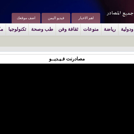
اهم الاخبار
فيديو اليمن
اضف موقعك
ودولية
رياضة
منوعات
ثقافة وفن
طب وصحة
تكنولوجيا
مك
مصادرنت فـيـديــو