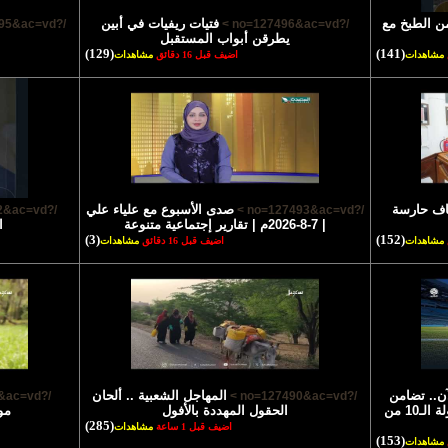
ن الطبخ مع
فتيات ريفيات في أبين
/?no=127495&ac=vd >
/?no=127496&ac=vd >
يطرقن أبواب المستقبل
(129)
(141)
مشاهدات
اضيف قبل 16 دقائق
مشاهدات
قاف حارسة
صدى الأسبوع مع علياء علي
/?no=127492&ac=vd >
/?no=127493&ac=vd >
| 7-8-2026م | تقارير إجتماعية متنوعة
ا
(3)
(152)
مشاهدات
اضيف قبل 16 دقائق
مشاهدات
ن.. تضامن
المهاجل الشعبية .. ألحان
/?no=127489&ac=vd >
/?no=127490&ac=vd >
حضرموت × شباب البيضاء ضمن الجولة الـ10 من
الحقول المهددة بالأفول
مو
(285)
اضيف قبل 1 ساعة
مشاهدات
(153)
مشاهدات