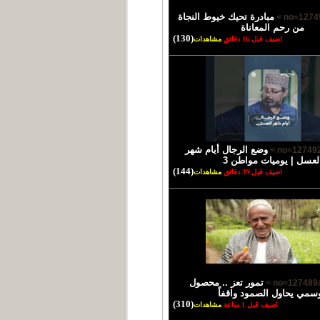
مبادرة تحيك خيوط النجاة
من رحم المعاناة
(130)
اضيف قبل 16 دقائق
مشاهدات
وضع الرجال أيام شهر
لعسل | يوميات مواطن 3
(144)
اضيف قبل 39 دقائق
مشاهدات
تمور تعز .. محصول
سمي يحاول الصمود واقفاً
(310)
اضيف قبل 1 ساعة
مشاهدات