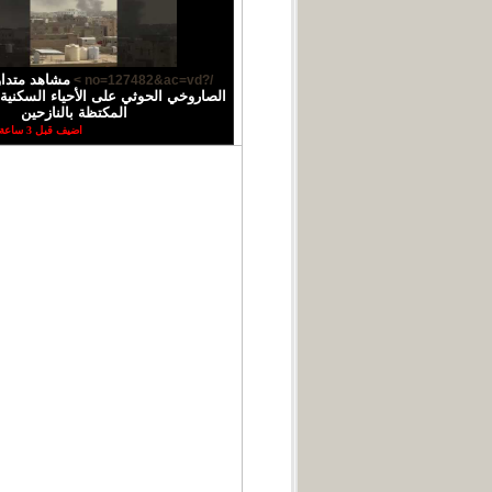
مشاهد متدا
/?no=127482&ac=vd >
الصاروخي الحوثي على الأحياء السكنية
المكتظة بالنازحين
اضيف قبل 3 ساعة