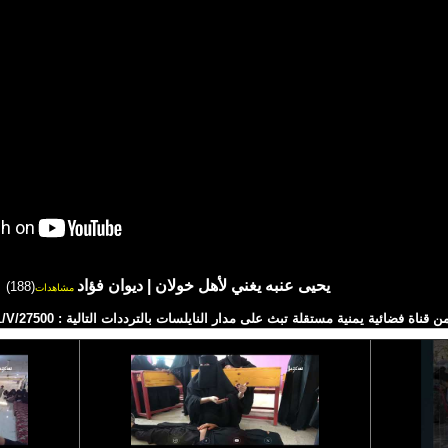
يحيى عنبه يغني لأهل خولان | ديوان فؤاد
(188)
مشاهدات
ية يمنية مستقلة تبث على مدار النايلسات بالترددات التالية : HD 11257/H/27500 SD 11391/V/27500