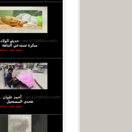
حديثو الولاد
/?no=127488&ac=vd >
مبكرة تستدعي النباهة
اضيف قبل 1 ساعة
أحمد علوان ..
/?no=127485&ac=vd >
تتحدى المستحيل
اضيف قبل 3 ساعة