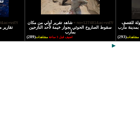
ولة للقصف
شاهد تقرير أولي من مكان
/?no=127480&ac=vd >
/?no=127481&ac=vd >
 بمدينة مأرب
سقوط الصاروخ الحوثي بجوار خيمة لأحد النازحين
تقارير منو
بمأرب
(289)
(293)
مشاهدات
اضيف قبل 3 ساعة
مشاهدات