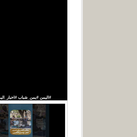
#اليمن #يمن_شباب #اخبار_اليمن قناة فضائ