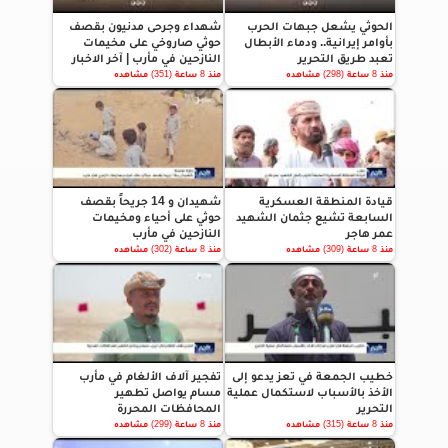
الحوثي يشعل جبهات الحرب
شهداء وجرحى مدنيون بقصف
بأوامر إيرانية.. ودماء الأبطال
حوثي صاروخي على مخيمات
تعبد طريق التحرير
النازحين في مأرب | آخر الاخبار
منذ 8 ساعة (298) مشاهده
منذ 8 ساعة (351) مشاهده
قيادة المنطقة العسكرية
شهيدان و 14 جريحاً بقصف
السابعة تشيع جثمان الشهيد
حوثي على أحياء ومخيمات
عمر هاجر
النازحين في مأرب
منذ 8 ساعة (309) مشاهده
منذ 8 ساعة (302) مشاهده
خطيب الجمعة في تعز يدعو إلى
تفجير آلاف الألغام في مأرب
الأخذ بالأسباب لاستكمال عملية
مسام يواصل تطهير
التحرير
المحافظات المحررة
منذ 8 ساعة (315) مشاهده
منذ 8 ساعة (299) مشاهده