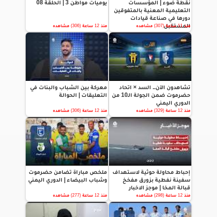
نقطة ضوء | المؤسسات
يوميات مواطن 3 | الحلقة 08
التعليمية المعنية بالمتفوقين
دورها في صناعة قيادات
المستقبل
منذ 11 ساعة (307) مشاهده
منذ 12 ساعة (306) مشاهده
تشاهدون الآن.. السد × اتحاد
معركة بين الشباب والبنات في
حضرموت ضمن الجولة الـ10 من
التعليقات | الحوالة
الدوري اليمني
منذ 12 ساعة (329) مشاهده
منذ 12 ساعة (306) مشاهده
إحباط محاولة حوثية لاستهداف
ملخص مباراة تضامن حضرموت
سفينة نفطية بزورق مفخخ
وشباب البيضاء | الدوري اليمني
قبالة المخا | موجز الاخبار
منذ 12 ساعة (298) مشاهده
منذ 12 ساعة (277) مشاهده