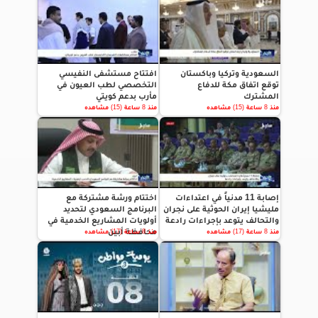
السعودية وتركيا وباكستان
افتتاح مستشفى النفيسي
توقع اتفاق مكة للدفاع
التخصصي لطب العيون في
المشترك
مأرب بدعم كويتي
منذ 8 ساعة (15) مشاهده
منذ 8 ساعة (15) مشاهده
إصابة 11 مدنياً في اعتداءات
اختتام ورشة مشتركة مع
مليشيا إيران الحوثية على نجران
البرنامج السعودي لتحديد
والتحالف يتوعد بإجراءات رادعة
أولويات المشاريع الخدمية في
محافظة أبين
منذ 8 ساعة (17) مشاهده
منذ 8 ساعة (17) مشاهده