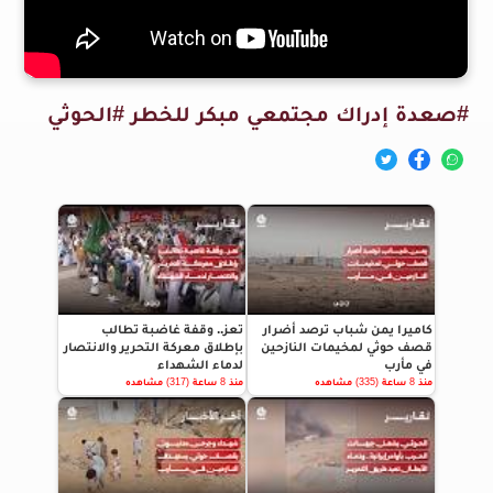
#صعدة إدراك مجتمعي مبكر للخطر #الحوثي
كاميرا يمن شباب ترصد أضرار
تعز.. وقفة غاضبة تطالب
قصف حوثي لمخيمات النازحين
بإطلاق معركة التحرير والانتصار
في مأرب
لدماء الشهداء
منذ 8 ساعة (335) مشاهده
منذ 8 ساعة (317) مشاهده