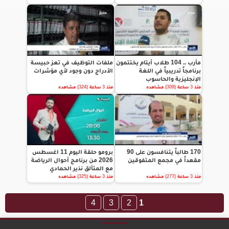
مأرب .. 104 طلاب أيتام يختتمون
ملفات التوظيف في تعز حبيسة
برنامجاً تدريبياً في اللغة
الأدراج دون وجود لأي مؤشرات
الإنجليزية والحاسوب
منذ 3 ساعة (309) مشاهده
منذ 3 ساعة (324) مشاهده
170 طالباً يتنافسون على 90
برومو حلقة اليوم 11 اغسطس
مقعداً في مجمع المتفوقين
2026 من برنامج أحوال الرياضة
مع المتألق نذير الحمادي
منذ 3 ساعة (277) مشاهده
منذ 3 ساعة (325) مشاهده
4
3
2
1