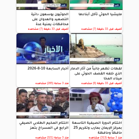
مليشيا الحوثي تأكل أبناءها
الحوثيون يوسعون دائرة
التصعيد والعدوان على
محافظات يمنية عدة
أضيف قبل 33 دقيقة (7) مشاهده
أضيف قبل 33 دقيقة (7) مشاهده
لقطات تظهر جانباً من آثار الدمار
أخبار السابعة 10-8-2026
الذي خلفه القصف الحوثي على
ميناء المخا
أضيف قبل 33 دقيقة (6) مشاهده
منذ 3 ساعة (285) مشاهده
اختتام الدورة الصيفية التاسعة
اختتام المخيم الطلابي الصيفي
بمركز الإيمان بمارب وتكريم 25
الرابع في المسراخ بتعز
حافظاً وحافظة
منذ 3 ساعة (313) مشاهده
منذ 3 ساعة (321) مشاهده