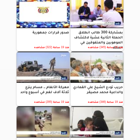
بمشاركة 300 طالب انطلاق
صدور قرارات جمهورية
الحملة الثانية عشرة لاكتشاف
الموهوبين والمتفوقين في
المكلا
منذ 19 ساعة (345) مشاهده
منذ 19 ساعة (322) مشاهده
حريب تودع الشيخ علي القمادي
معركة الألغام .. مسام ينزع
والداعية محمد مصيقر
ثلاثة آلاف لغم في أسبوع واحد
منذ 19 ساعة (346) مشاهده
منذ 19 ساعة (295) مشاهده