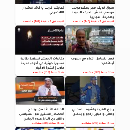
سوق خريف حجر بحضرموت..
نهايتك قربت يا قائد الاشرار
موسم ينعش الحرف اليدوية
#الاضرعي
والحركة التجارية
أضيف قبل 43 دقيقة (140) مشاهده
أضيف قبل 43 دقيقة (167) مشاهده
كيف يتعامل الآباء مع رسوب
دفاعات الجيش تسقط طائرة
أبنائهم؟
مسيرة حوثية في أجواء مدينة
مأرب | نشرة الاخبار
منذ 3 ساعة (292) مشاهده
منذ 3 ساعة (317) مشاهده
راجع للقرية واشوف اصحابي
الحلقة الثالثة من برنامج
واهلي واحبابي راجع ع بلاادي
#حصاد_السنين مع السياسي
والقيادي البارز عبده الجندي
منذ 16 ساعة (280) مشاهده
منذ 16 ساعة (318) مشاهده