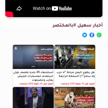
أخبار سهيل #بالمختصر
هل يطوي اليمن مرحلة "لا حرب
استشهاد 45 جنديا بقصف حوثي
ولا سلام"؟ | السلطة الرابعة
استهدف معسكرات للجيش
بمأرب وحضرموت
أضيف قبل 43 دقيقة (135) مشاهده
أضيف قبل 43 دقيقة (163) مشاهده