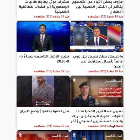
عزوف بعض الآباء عن التطعيم
مشرف حوثي يهاجم طالبات
يفاقم في انتشار الحصبة بين
الجمهورية الرافضات للطائفية
الأطفال
الخمينية
منذ 19 ساعة (325) مشاهده
منذ 19 ساعة (322) مشاهده
واشنطن تعلن تعيين نيل هوب
نشرة الأخبار التاسعة مساءً 5-
قائماً بأعمال سفارتها لدى
8-2026
اليمن
منذ 19 ساعة (315) مشاهده
منذ 19 ساعة (312) مشاهده
تعيين عبدالعزيز المحيا قائدا
متى لحقوا يخلفوا | وضع طيران
للقوات الجوية اليمنية وبن بريك
والجند مستشارين للعليمي | آخر
الاخبار
منذ 20 ساعة (310) مشاهده
منذ 21 ساعة (291) مشاهده