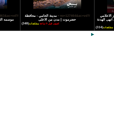
 الاعلامي
مدينة الحامي - محافظة
/?no=127463&ac=vd >
/?no=127464&ac=vd >
انهى الهدنة
حضرموت | مدن من الاعلى
موسمه الث
(340)
اضيف قبل 9 ساعة
مشاهدات
(314)
مشاهدات