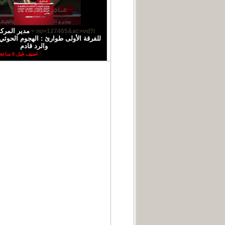
مدير المركز
/?no=127465&ac=vd >
للفرقة الأولى طوارئ : الهجوم الحوثي 
والرد قادم
اضيف قبل 8 ساعة