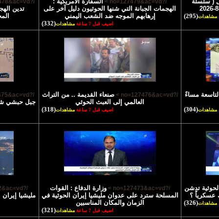
 ( سلسلة
السفارة الأمريكية :
/?no=127478&ac=vd >
/?no=127479&ac=vd >
الهجمات الجبانة التي شنها الحوثيون دليل آخر على
تدين الهج
(295)
إرهابهم الموجه ضد الشعب اليمني
الم
مشاهدات
(332)
اضيف قبل 7 ساعة
مشاهدات
لتاسعة مساءً
صنعاء القديمة .. من التراث
/?no=127475&ac=vd >
/?no=127476&ac=vd >
العالمي إلى العبث الحوثي
جبل حبشي شاه
(318)
(304)
مشاهدات
اضيف قبل 7 ساعة
مشاهدات
الحوثية تدشن
وزارة الدفاع : القوات
/?no=127472&ac=vd >
/?no=127473&ac=vd >
 عسكرياً ؟
المسلحة سترد على عدوان مليشيا إيران الحوثية في
مليشيا إيران 
(326)
الزمان والمكان المناسبين
مشاهدات
(321)
اضيف قبل 7 ساعة
مشاهدات