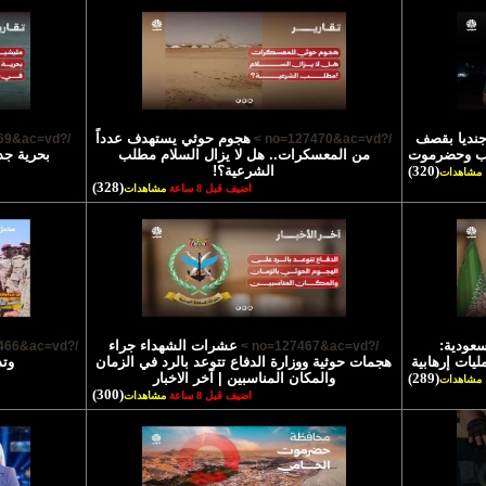
تشهاد 45 جنديا بقصف
هجوم حوثي يستهدف عدداً
/?no=127469&ac=vd >
/?no=127470&ac=vd >
رب وحضرموت
من المعسكرات.. هل لا يزال السلام مطلب
بحرية جد
(320)
الشرعية؟!
مشاهدات
(328)
اضيف قبل 8 ساعة
مشاهدات
سعودية:
عشرات الشهداء جراء
/?no=127466&ac=vd >
/?no=127467&ac=vd >
يات إرهابية
هجمات حوثية ووزارة الدفاع تتوعد بالرد في الزمان
وتد
(289)
والمكان المناسبين | آخر الاخبار
مشاهدات
(300)
اضيف قبل 8 ساعة
مشاهدات