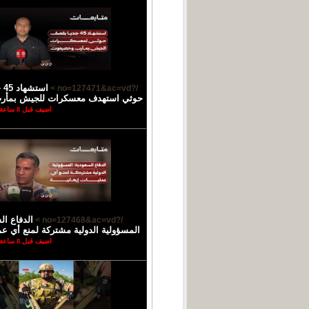
اس
/?no=127471&ac=vd >
حوثي استهدف معسكرات للجيش بمأ
اضيف قبل 8 ساعة
الدفاع ال
/?no=127468&ac=vd >
المسؤولية الدولية مشتركة لمنع أي عمل
اضيف قبل 8 ساعة