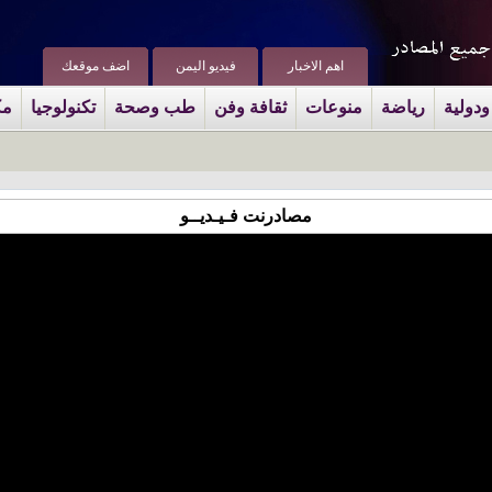
اهم الاخبار
فيديو اليمن
اضف موقعك
ودولية
رياضة
منوعات
ثقافة وفن
طب وصحة
تكنولوجيا
مك
مصادرنت فـيـديــو