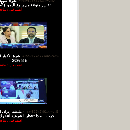
أضواء سهيل
/?no=127480&ac=vd >
تقارير منوعة من ربوع اليمن ) 7-8-2026
اضيف قبل 5 ساعة
نشرة الأخبار ا
/?no=127477&ac=vd >
6-8-2026
اضيف قبل 7 ساعة
مليشيا إيران 
/?no=127474&ac=vd >
الحرب .. ماذا تنتظر الشرعية لتتحرك
اضيف قبل 7 ساعة