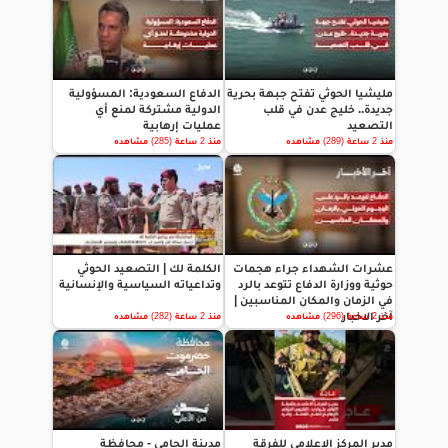
مليشيا الحوثي تفتح جبهة بحرية
الدفاع السعودية: المسؤولية
جديدة.. خليج عدن في قلب
الدولية مشتركة لمنع أي
التصعيد
عمليات إرهابية
منذ 2 ساعة (289) مشاهده
منذ 2 ساعة (285) مشاهده
عشرات الشهداء جراء هجمات
الكلمة لك | التصعيد الحوثي
حوثية ووزارة الدفاع تتوعد بالرد
وتداعياته السياسية والإنسانية
في الزمان والمكان المناسبين |
آخر الاخبار
منذ 2 ساعة (296) مشاهده
منذ 2 ساعة (282) مشاهده
مدير المركز الاعلامي للفرقة
مدينة الحامي - محافظة