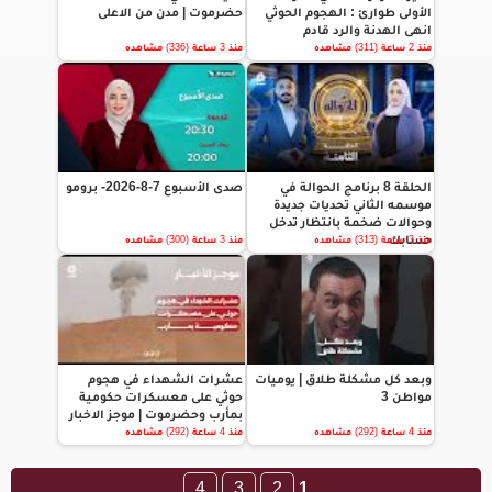
الأولى طوارئ : الهجوم الحوثي
حضرموت | مدن من الاعلى
انهى الهدنة والرد قادم
منذ 2 ساعة (311) مشاهده
منذ 3 ساعة (336) مشاهده
الحلقة 8 برنامج الحوالة في
صدى الأسبوع 7-8-2026- برومو
موسمه الثاني تحديات جديدة
وحوالات ضخمة بانتظار تدخل
حسابك
منذ 3 ساعة (313) مشاهده
منذ 3 ساعة (300) مشاهده
وبعد كل مشكلة طلاق | يوميات
عشرات الشهداء في هجوم
مواطن 3
حوثي على معسكرات حكومية
بمأرب وحضرموت | موجز الاخبار
منذ 4 ساعة (292) مشاهده
منذ 4 ساعة (292) مشاهده
4
3
2
1