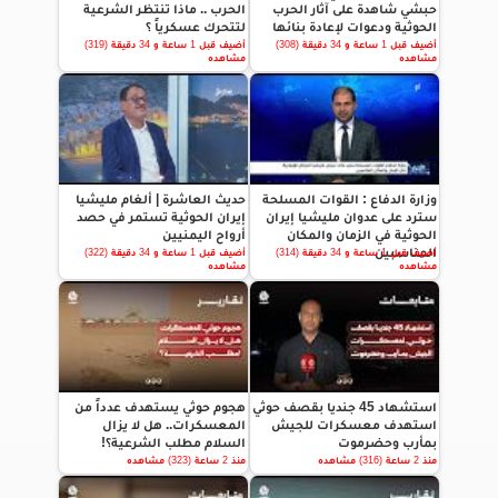
حبشي شاهدة على آثار الحرب
الحرب .. ماذا تنتظر الشرعية
الحوثية ودعوات لإعادة بنائها
لتتحرك عسكرياً ؟
أضيف قبل 1 ساعة و 34 دقيقة (308)
أضيف قبل 1 ساعة و 34 دقيقة (319)
مشاهده
مشاهده
وزارة الدفاع : القوات المسلحة
حديث العاشرة | ألغام مليشيا
سترد على عدوان مليشيا إيران
إيران الحوثية تستمر في حصد
الحوثية في الزمان والمكان
أرواح اليمنيين
المناسبين
أضيف قبل 1 ساعة و 34 دقيقة (314)
أضيف قبل 1 ساعة و 34 دقيقة (322)
مشاهده
مشاهده
استشهاد 45 جنديا بقصف حوثي
هجوم حوثي يستهدف عدداً من
استهدف معسكرات للجيش
المعسكرات.. هل لا يزال
بمأرب وحضرموت
السلام مطلب الشرعية؟!
منذ 2 ساعة (316) مشاهده
منذ 2 ساعة (323) مشاهده