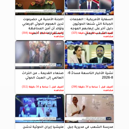
السفارة الأمريكية : الهجمات
اللجنة الأمنية في حضرموت
الجبانة التي شنها الحوثيون
تدين الهجوم الحوثي الإرهابي
دليل آخر على إرهابهم الموجه
وتؤكد أن أمن المحافظة
ضد الشعب اليمني
واستقرارها خط أحمر
أضيف قبل 1 ساعة و 34 دقيقة (325)
أضيف قبل 1 ساعة و 34 دقيقة (304)
مشاهده
مشاهده
نشرة الأخبار التاسعة مساءً 6-
صنعاء القديمة .. من التراث
8-2026
العالمي إلى العبث الحوثي
أضيف قبل 1 ساعة و 34 دقيقة (296)
أضيف قبل 1 ساعة و 34 دقيقة (311)
مشاهده
مشاهده
مدرسة الشعب في مديرية جبل
مليشيا إيران الحوثية تدشن