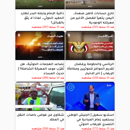
خارج حسابات كاهن صعدة..
ذاكرة الإمام ونجله البدر تطارد
اليمن يتهيأ للفصل الأخير من
الحفيد الحوثي.. لماذا لا يثق
معركته الوجودية
بالقبائل؟
منذ 10 ساعة (337) مشاهده
منذ 10 ساعة (297) مشاهده
الرئاسي والحكومة يرفضان
تصاعد الهجمات الحوثية.. هل
تقديم الحوافز للحوثيين ومكافأة
تُقرّب موعد المعركة الشاملة؟ |
الإرهاب | اخر الاخبار
حديث المساء
منذ 10 ساعة (319) مشاهده
منذ 10 ساعة (289) مشاهده
استديو سهيل | الجيش الوطني
شكاوى من فوضى باصات النقل
يستعيد زمام المبادرة في
في المكلا
التصدي للإرهاب الحوثي
منذ 10 ساعة (272) مشاهده
منذ 10 ساعة (284) مشاهده