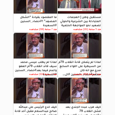
مستقبل وطن | الهجمات
ما المقصود بقيادة “الشكل
المتبادلة بين الشرعية والحوثي
المصعِد” ؟#حصاد_السنين
تصعيد نحو المواجهة الحتمية
#السعيدة
منذ 5 ساعة (161) مشاهده
منذ 7 ساعة (298) مشاهده
لماذا لم يتمكن قادة انقلاب 79م
لماذا لم يطلب عيسى محمد
من السيطرة على اللواء السابع
سيف قائد انقلاب 79م العفو
مدرع مع انه كان
واعدم فيما بعد#حصاد_السنين
معهم#حصاد_السنين #ال...
#السعيدة
منذ 7 ساعة (309) مشاهده
منذ 7 ساعة (324) مشاهده
كيف هرب عبده الجندي بعد
كيف خدع الرئيس علي عبدالله
فشل انقلاب 79
صالح عبدالسلام مقبل أحد قادة