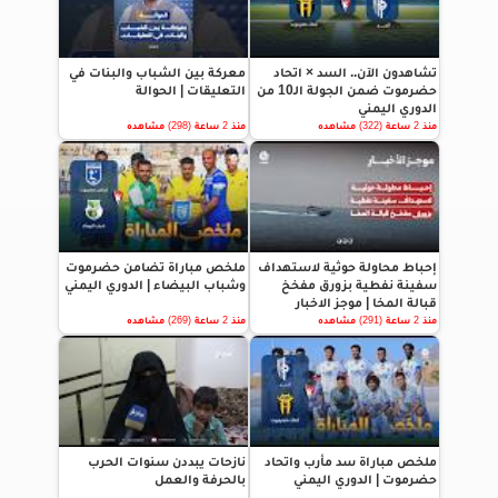
تشاهدون الآن.. السد × اتحاد
معركة بين الشباب والبنات في
حضرموت ضمن الجولة الـ10 من
التعليقات | الحوالة
الدوري اليمني
منذ 2 ساعة (322) مشاهده
منذ 2 ساعة (298) مشاهده
إحباط محاولة حوثية لاستهداف
ملخص مباراة تضامن حضرموت
سفينة نفطية بزورق مفخخ
وشباب البيضاء | الدوري اليمني
قبالة المخا | موجز الاخبار
منذ 2 ساعة (291) مشاهده
منذ 2 ساعة (269) مشاهده
ملخص مباراة سد مأرب واتحاد
نازحات يبددن سنوات الحرب
حضرموت | الدوري اليمني
بالحرفة والعمل