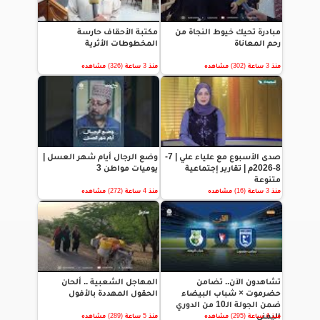
مبادرة تحيك خيوط النجاة من
مكتبة الأحقاف حارسة
رحم المعاناة
المخطوطات الأثرية
منذ 3 ساعة (302) مشاهده
منذ 3 ساعة (326) مشاهده
صدى الأسبوع مع علياء علي | 7-
وضع الرجال أيام شهر العسل |
8-2026م | تقارير إجتماعية
يوميات مواطن 3
متنوعة
منذ 3 ساعة (16) مشاهده
منذ 4 ساعة (272) مشاهده
تشاهدون الآن.. تضامن
المهاجل الشعبية .. ألحان
حضرموت × شباب البيضاء
الحقول المهددة بالأفول
ضمن الجولة الـ10 من الدوري
اليمني
منذ 4 ساعة (295) مشاهده
منذ 5 ساعة (289) مشاهده