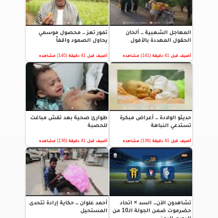
المهاجل الشعبية .. ألحان
تمور تعز .. محصول موسمي
الحقول المهددة بالأفول
يحاول الصمود واقفاً
أضيف قبل 41 دقيقة (141) مشاهده
أضيف قبل 41 دقيقة (140) مشاهده
حديثو الولادة .. أعراض مبكرة
طوارئ صحية بعد تفش مباغت
تستدعي النباهة
للحصبة
أضيف قبل 41 دقيقة (136) مشاهده
أضيف قبل 41 دقيقة (136) مشاهده
تشاهدون الآن.. السد × اتحاد
أحمد علوان .. حكاية إرادة تتحدى
حضرموت ضمن الجولة الـ10 من
المستحيل