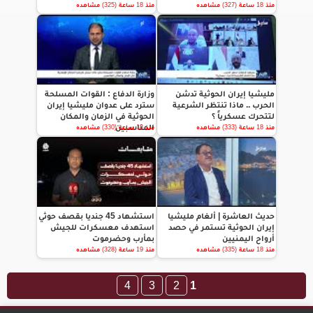
منذ 18 ساعة (327) مشاهده
منذ 18 ساعة (325) مشاهده
مليشيا إيران الحوثية تدشن
وزارة الدفاع : القوات المسلحة
الحرب .. ماذا تنتظر الشرعية
سترد على عدوان مليشيا إيران
لتتحرك عسكرياً ؟
الحوثية في الزمان والمكان
المناسبين
منذ 18 ساعة (333) مشاهده
منذ 18 ساعة (330) مشاهده
حديث العاشرة | ألغام مليشيا
استشهاد 45 جنديا بقصف حوثي
إيران الحوثية تستمر في حصد
استهدف معسكرات للجيش
أرواح اليمنيين
بمأرب وحضرموت
منذ 18 ساعة (335) مشاهده
منذ 19 ساعة (328) مشاهده
4
3
2
1