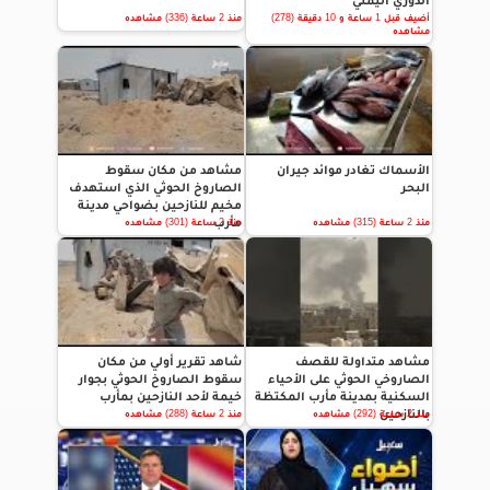
الدوري اليمني
أضيف قبل 1 ساعة و 10 دقيقة (278)
منذ 2 ساعة (336) مشاهده
مشاهده
الأسماك تغادر موائد جيران
مشاهد من مكان سقوط
البحر
الصاروخ الحوثي الذي استهدف
مخيم للنازحين بضواحي مدينة
مأرب
منذ 2 ساعة (315) مشاهده
منذ 2 ساعة (301) مشاهده
مشاهد متداولة للقصف
شاهد تقرير أولي من مكان
الصاروخي الحوثي على الأحياء
سقوط الصاروخ الحوثي بجوار
السكنية بمدينة مأرب المكتظة
خيمة لأحد النازحين بمأرب
بالنازحين
منذ 2 ساعة (292) مشاهده
منذ 2 ساعة (288) مشاهده