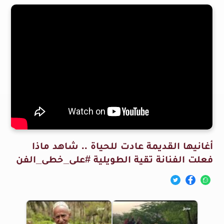
أغانيها القديمة عادت للحياة .. شاهد ماذا
فعلت الفنانة تقية الطويلية #على_خطى_الفن