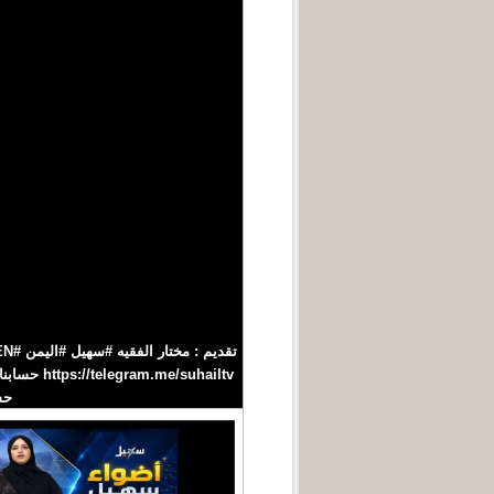
حسابنا‪