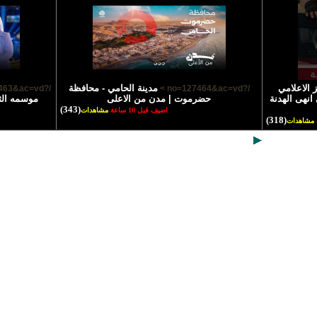
 الاعلامي
مدينة الحامي - محافظة
/?no=127463&ac=vd >
/?no=127464&ac=vd >
انهى الهدنة
حضرموت | مدن من الاعلى
موسمه الث
(343)
اضيف قبل 10 ساعة
مشاهدات
(318)
مشاهدات