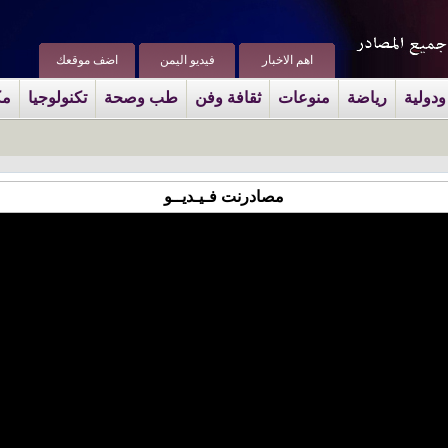
اهم الاخبار
فيديو اليمن
اضف موقعك
ودولية
رياضة
منوعات
ثقافة وفن
طب وصحة
تكنولوجيا
مك
مصادرنت فـيـديــو