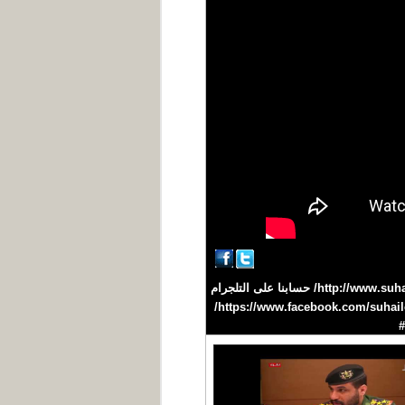
تقديم : مختار الفقيه #سهيل #اليمن #YEMEN تردد القناة على نايلسات 11603 H افقي /27500 موقعنا على الانترنت http://www.suhail.net/ حسابنا على التلجرام
https://telegram.me/suhailtv حسابنا على التويتر https://twitter.com/suhailchannel حسابنا على الفيسبوك https://www.facebook.com/suhailchannel/