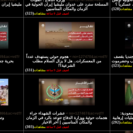
/?no=127472&ac=vd >
/?no=127473&ac=vd >
 عسكرياً ؟
المسلحة سترد على عدوان مليشيا إيران الحوثية في
مليشيا إيران 
(328)
الزمان والمكان المناسبين
مشاهدات
(323)
اضيف قبل 8 ساعة
مشاهدات
تشهاد 45 جنديا بقصف
هجوم حوثي يستهدف عدداً
/?no=127469&ac=vd >
/?no=127470&ac=vd >
رب وحضرموت
من المعسكرات.. هل لا يزال السلام مطلب
بحرية جد
(323)
الشرعية؟!
مشاهدات
(331)
اضيف قبل 9 ساعة
مشاهدات
سعودية:
عشرات الشهداء جراء
/?no=127466&ac=vd >
/?no=127467&ac=vd >
يات إرهابية
هجمات حوثية ووزارة الدفاع تتوعد بالرد في الزمان
وتد
(292)
والمكان المناسبين | آخر الاخبار
مشاهدات
(303)
اضيف قبل 9 ساعة
مشاهدات