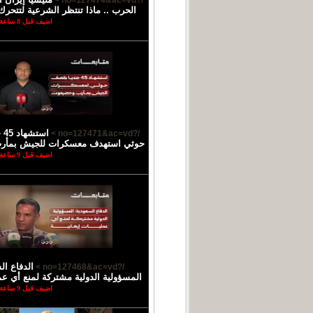
/?no=127474&ac=vd >
الحرب .. ماذا تنتظر الشرعية لتتحرك
اضيف قبل 8 ساعة
اس
/?no=127471&ac=vd >
حوثي استهدف معسكرات للجيش بمأ
اضيف قبل 9 ساعة
الدفاع ال
/?no=127468&ac=vd >
المسؤولية الدولية مشتركة لمنع أي عمل
اضيف قبل 9 ساعة