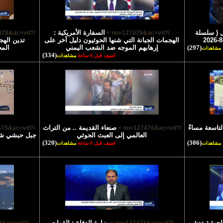
 ( سلسلة
السفارة الأمريكية :
/?no=127478&ac=vd >
/?no=127479&ac=vd >
الهجمات الجبانة التي شنها الحوثيون دليل آخر على
تدين الهج
(297)
إرهابهم الموجه ضد الشعب اليمني
الم
مشاهدات
(334)
اضيف قبل 8 ساعة
مشاهدات
لتاسعة مساءً
صنعاء القديمة .. من التراث
/?no=127475&ac=vd >
/?no=127476&ac=vd >
العالمي إلى العبث الحوثي
جبل حبشي شاه
(320)
(306)
مشاهدات
اضيف قبل 8 ساعة
مشاهدات
الحوثية تدشن
وزارة الدفاع : القوات