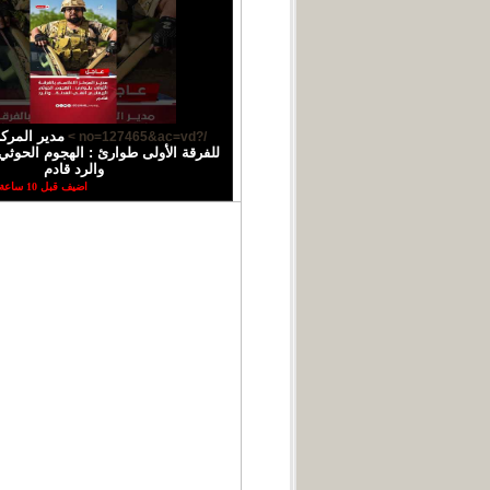
مدير المركز
/?no=127465&ac=vd >
للفرقة الأولى طوارئ : الهجوم الحوثي 
والرد قادم
اضيف قبل 10 ساعة