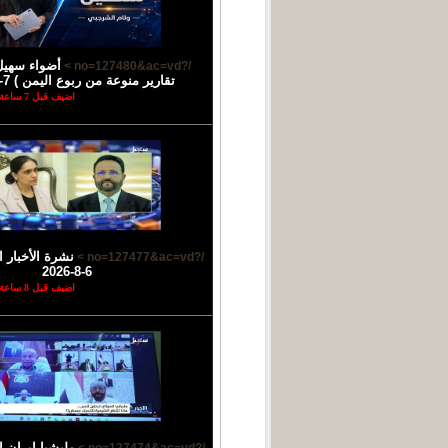
أضواء سهيل
/?no=127480&ac=vd >
تقارير منوعة من ربوع اليمن ) 7-8-2026
اضيف قبل 7 ساعة
نشرة الأخبار ا
/?no=127477&ac=vd >
6-8-2026
اضيف قبل 8 ساعة
مليشيا إيران 