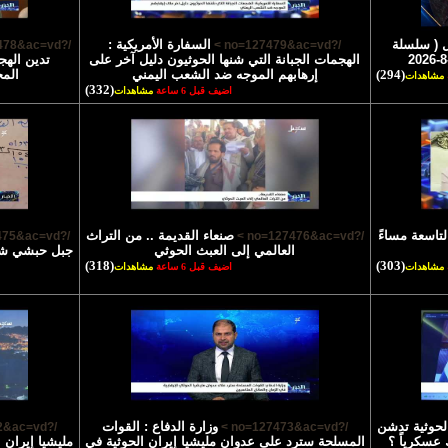
 ( سلسلة
السفارة الأمريكية :
/?no=127478&ac=vd >
/?no=127479&ac=vd >
الهجمات الجبانة التي شنها الحوثيون دليل آخر على
تدين الهج
(294)
إرهابهم الموجه ضد الشعب اليمني
الم
مشاهدات
(332)
اضيف قبل 6 ساعة
مشاهدات
لتاسعة مساءً
صنعاء القديمة .. من التراث
/?no=127475&ac=vd >
/?no=127476&ac=vd >
العالمي إلى العبث الحوثي
جبل حبشي شاه
(318)
(303)
مشاهدات
اضيف قبل 6 ساعة
مشاهدات
الحوثية تدشن
وزارة الدفاع : القوات
/?no=127472&ac=vd >
/?no=127473&ac=vd >
 عسكرياً ؟
المسلحة سترد على عدوان مليشيا إيران الحوثية في
مليشيا إيران 