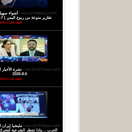
أضواء سهيل
/?no=127480&ac=vd >
تقارير منوعة من ربوع اليمن ) 7-8-2026
اضيف قبل 4 ساعة
نشرة الأخبار ا
/?no=127477&ac=vd >
6-8-2026
اضيف قبل 6 ساعة
مليشيا إيران 
/?no=127474&ac=vd >
الحرب .. ماذا تنتظر الشرعية لتتحرك