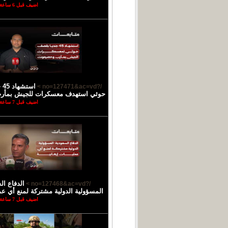
اضيف قبل 6 ساعة
اس
/?no=127471&ac=vd >
حوثي استهدف معسكرات للجيش بمأ
اضيف قبل 7 ساعة
الدفاع ال
/?no=127468&ac=vd >
المسؤولية الدولية مشتركة لمنع أي عمل
اضيف قبل 7 ساعة