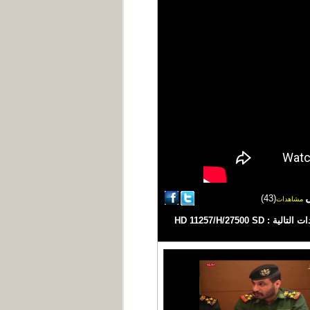
(43)
مشاهدات
| تقرير عبد العزيز الذبحاني #اليمن #يمن_شباب #اخبار_اليمن قناة فضائية يمنية مستقلة تبث على مدار النايلسات بالترددات التالية : HD 11257/H/27500 SD