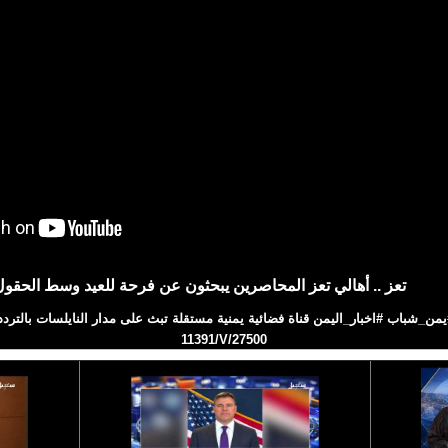
تعز .. أهالي تعز المحاصرين يبحثون عن فرحة للعيد وسط الحقول
11391/V/27500