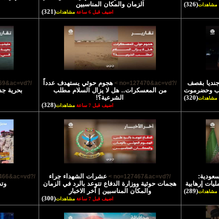
(326)
الزمان والمكان المناسبين
مشاهدات
(321)
اضيف قبل 6 ساعة
مشاهدات
تشهاد 45 جنديا بقصف
هجوم حوثي يستهدف عدداً
/?no=127469&ac=vd >
/?no=127470&ac=vd >
رب وحضرموت
من المعسكرات.. هل لا يزال السلام مطلب
بحرية جد
(320)
الشرعية؟!
مشاهدات
(328)
اضيف قبل 7 ساعة
مشاهدات
سعودية:
عشرات الشهداء جراء
/?no=127466&ac=vd >
/?no=127467&ac=vd >
يات إرهابية
هجمات حوثية ووزارة الدفاع تتوعد بالرد في الزمان
وتد
(289)
والمكان المناسبين | آخر الاخبار
مشاهدات
(300)
اضيف قبل 7 ساعة
مشاهدات