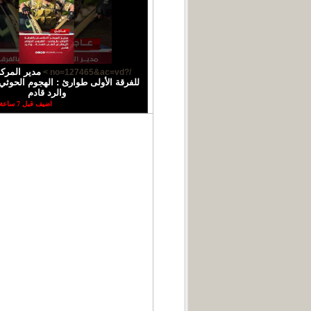
مدير المركز
/?no=127465&ac=vd >
للفرقة الأولى طوارئ : الهجوم الحوثي 
والرد قادم
اضيف قبل 7 ساعة