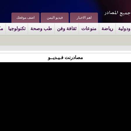
اهم الاخبار
فيديو اليمن
اضف موقعك
ودولية
رياضة
منوعات
ثقافة وفن
طب وصحة
تكنولوجيا
مك
مصادرنت فـيـديــو