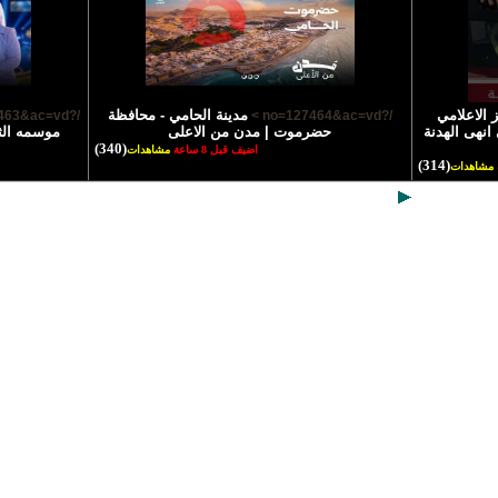
 الاعلامي
مدينة الحامي - محافظة
/?no=127463&ac=vd >
/?no=127464&ac=vd >
انهى الهدنة
حضرموت | مدن من الاعلى
موسمه الث
(340)
اضيف قبل 8 ساعة
مشاهدات
(314)
مشاهدات