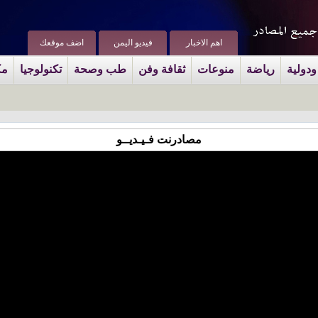
اهم الاخبار
فيديو اليمن
اضف موقعك
ودولية
رياضة
منوعات
ثقافة وفن
طب وصحة
تكنولوجيا
مك
مصادرنت فـيـديــو