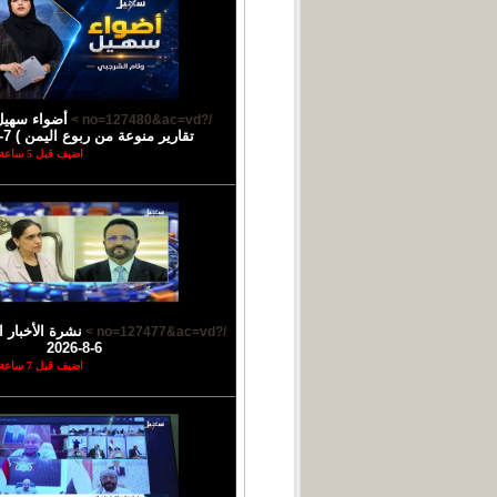
أضواء سهيل
/?no=127480&ac=vd >
تقارير منوعة من ربوع اليمن ) 7-8-2026
اضيف قبل 5 ساعة
نشرة الأخبار ا
/?no=127477&ac=vd >
6-8-2026
اضيف قبل 7 ساعة