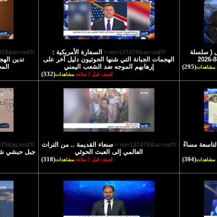
 ( سلسلة
السفارة الأمريكية :
/?no=127478&ac=vd >
/?no=127479&ac=vd >
الهجمات الجبانة التي شنها الحوثيون دليل آخر على
تدين الهج
(295)
إرهابهم الموجه ضد الشعب اليمني
الم
مشاهدات
(332)
اضيف قبل 7 ساعة
مشاهدات
لتاسعة مساءً
صنعاء القديمة .. من التراث
/?no=127475&ac=vd >
/?no=127476&ac=vd >
العالمي إلى العبث الحوثي
جبل حبشي شاه
(318)
(304)
مشاهدات
اضيف قبل 7 ساعة
مشاهدات