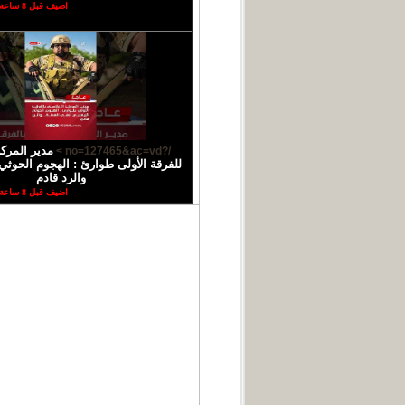
اضيف قبل 8 ساعة
مدير المركز
/?no=127465&ac=vd >
للفرقة الأولى طوارئ : الهجوم الحوثي 
والرد قادم
اضيف قبل 8 ساعة