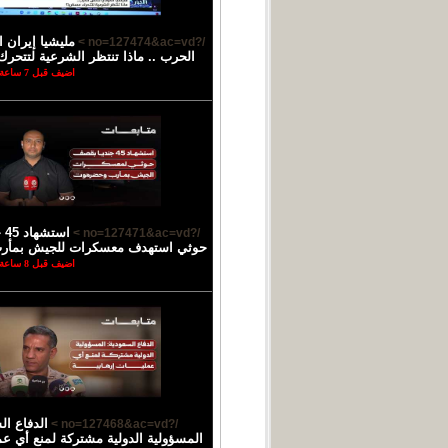
مليشيا إيران 
/?no=127474&ac=vd >
الحرب .. ماذا تنتظر الشرعية لتتحرك
اضيف قبل 7 ساعة
اس
/?no=127471&ac=vd >
حوثي استهدف معسكرات للجيش بمأ
اضيف قبل 8 ساعة
الدفاع ال
/?no=127468&ac=vd >
المسؤولية الدولية مشتركة لمنع أي عمل