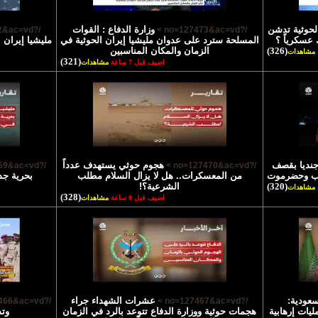
الحوثية تدشن
وزارة الدفاع : القوات
/?no=127472&ac=vd >
/?no=127473&ac=vd >
 عسكرياً ؟
المسلحة سترد على عدوان مليشيا إيران الحوثية في
مليشيا إيران 
(326)
الزمان والمكان المناسبين
مشاهدات
(321)
اضيف قبل 7 ساعة
مشاهدات
تشهاد 45 جنديا بقصف
هجوم حوثي يستهدف عدداً
/?no=127469&ac=vd >
/?no=127470&ac=vd >
رب وحضرموت
من المعسكرات.. هل لا يزال السلام مطلب
بحرية جد
(320)
الشرعية؟!
مشاهدات
(328)
اضيف قبل 8 ساعة
مشاهدات
سعودية:
عشرات الشهداء جراء
/?no=127466&ac=vd >
/?no=127467&ac=vd >
يات إرهابية
هجمات حوثية ووزارة الدفاع تتوعد بالرد في الزمان
وتد