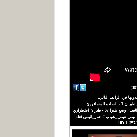
 العيد وضع طيران تجدونها في الرابط التالي:
https://www.youtube.com/playlist?list=PLVCrgW4RRY3-6UWb9r1iEfWbATLFuhEFG مسرح العيد | وضع طيران 1 - السادة المسافرون
https://youtu.be/awK371SWaAA مسرح العيد | وضع طيران 2 - صالة المغادرة https://youtu.be/1k6F8YlyE4I مسرح العيد | وضع طيران3 - طيران اضطراري
https://youtu.be/-NYp مسرح العيد | وضع طيران 4 - لا بسماء ولا بأرض https://youtu.be/oyV0feHZ2MU #اليمن #يمن_شباب #اخبار_اليمن قناة