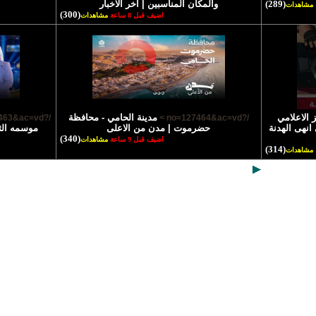
(289)
والمكان المناسبين | آخر الاخبار
مشاهدات
(300)
اضيف قبل 8 ساعة
مشاهدات
 الاعلامي
مدينة الحامي - محافظة
/?no=127463&ac=vd >
/?no=127464&ac=vd >
انهى الهدنة
حضرموت | مدن من الاعلى
موسمه الث
(340)
اضيف قبل 9 ساعة
مشاهدات
(314)
مشاهدات