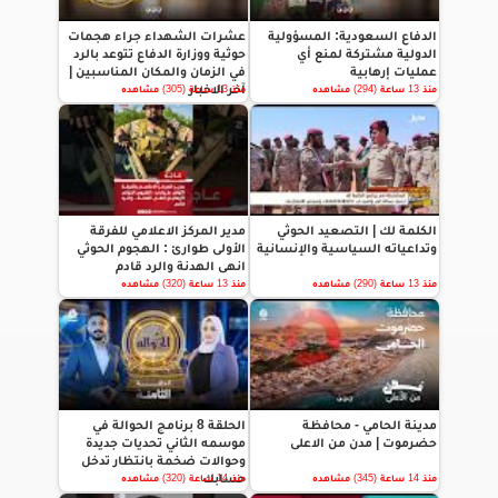
الدفاع السعودية: المسؤولية
عشرات الشهداء جراء هجمات
الدولية مشتركة لمنع أي
حوثية ووزارة الدفاع تتوعد بالرد
عمليات إرهابية
في الزمان والمكان المناسبين |
آخر الاخبار
منذ 13 ساعة (294) مشاهده
منذ 13 ساعة (305) مشاهده
الكلمة لك | التصعيد الحوثي
مدير المركز الاعلامي للفرقة
وتداعياته السياسية والإنسانية
الأولى طوارئ : الهجوم الحوثي
انهى الهدنة والرد قادم
منذ 13 ساعة (290) مشاهده
منذ 13 ساعة (320) مشاهده
مدينة الحامي - محافظة
الحلقة 8 برنامج الحوالة في
حضرموت | مدن من الاعلى
موسمه الثاني تحديات جديدة
وحوالات ضخمة بانتظار تدخل
حسابك
منذ 14 ساعة (345) مشاهده
منذ 14 ساعة (320) مشاهده