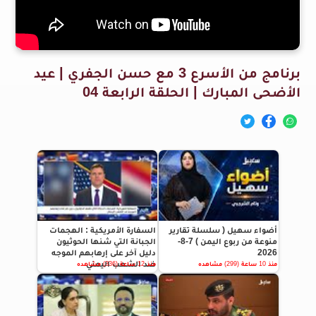
برنامج من الأسرع 3 مع حسن الجفري | عيد
الأضحى المبارك | الحلقة الرابعة 04
أضواء سهيل ( سلسلة تقارير
السفارة الأمريكية : الهجمات
منوعة من ربوع اليمن ) 7-8-
الجبانة التي شنها الحوثيون
2026
دليل آخر على إرهابهم الموجه
ضد الشعب اليمني
منذ 10 ساعة (299) مشاهده
منذ 12 ساعة (336) مشاهده