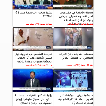
اللجنة الأمنية في حضرموت
نشرة الأخبار التاسعة مساءً 6-
تدين الهجوم الحوثي الإرهابي
8-2026
وتؤكد أن أمن المحافظة
واستقرارها خط أحمر
منذ 12 ساعة (315) مشاهده
منذ 12 ساعة (308) مشاهده
صنعاء القديمة .. من التراث
مدرسة الشعب في مديرية جبل
العالمي إلى العبث الحوثي
حبشي شاهدة على آثار الحرب
الحوثية ودعوات لإعادة بنائها
منذ 12 ساعة (322) مشاهده
منذ 12 ساعة (322) مشاهده
مليشيا إيران الحوثية تدشن
وزارة الدفاع : القوات المسلحة
الحرب .. ماذا تنتظر الشرعية
سترد على عدوان مليشيا إيران
لتتحرك عسكرياً ؟
الحوثية في الزمان والمكان