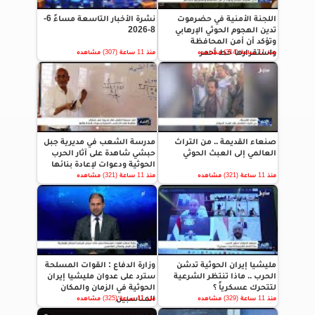
اللجنة الأمنية في حضرموت
نشرة الأخبار التاسعة مساءً 6-
تدين الهجوم الحوثي الإرهابي
8-2026
وتؤكد أن أمن المحافظة
واستقرارها خط أحمر
منذ 11 ساعة (314) مشاهده
منذ 11 ساعة (307) مشاهده
صنعاء القديمة .. من التراث
مدرسة الشعب في مديرية جبل
العالمي إلى العبث الحوثي
حبشي شاهدة على آثار الحرب
الحوثية ودعوات لإعادة بنائها
منذ 11 ساعة (321) مشاهده
منذ 11 ساعة (321) مشاهده
مليشيا إيران الحوثية تدشن
وزارة الدفاع : القوات المسلحة
الحرب .. ماذا تنتظر الشرعية
سترد على عدوان مليشيا إيران
لتتحرك عسكرياً ؟
الحوثية في الزمان والمكان
المناسبين
منذ 11 ساعة (329) مشاهده
منذ 11 ساعة (325) مشاهده