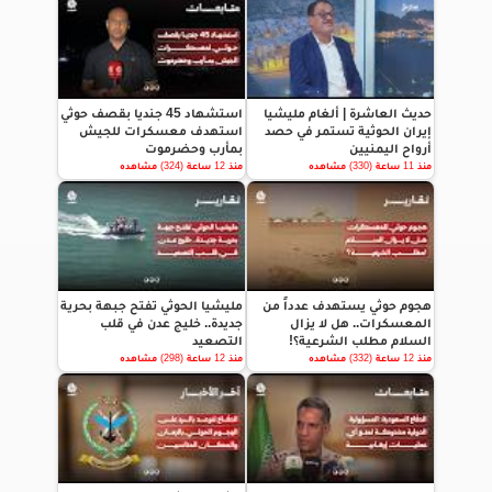
حديث العاشرة | ألغام مليشيا
استشهاد 45 جنديا بقصف حوثي
إيران الحوثية تستمر في حصد
استهدف معسكرات للجيش
أرواح اليمنيين
بمأرب وحضرموت
منذ 11 ساعة (330) مشاهده
منذ 12 ساعة (324) مشاهده
هجوم حوثي يستهدف عدداً من
مليشيا الحوثي تفتح جبهة بحرية
المعسكرات.. هل لا يزال
جديدة.. خليج عدن في قلب
السلام مطلب الشرعية؟!
التصعيد
منذ 12 ساعة (332) مشاهده
منذ 12 ساعة (298) مشاهده