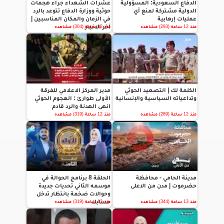
الدفاع السعودية: المسؤولية
عشرات الشهداء جراء هجمات
الدولية مشتركة لمنع أي
حوثية ووزارة الدفاع تتوعد بالرد
عمليات إرهابية
في الزمان والمكان المناسبين |
آخر الاخبار
منذ 12 ساعة (293) مشاهده
منذ 12 ساعة (304) مشاهده
الكلمة لك | التصعيد الحوثي
مدير المركز الاعلامي للفرقة
وتداعياته السياسية والإنسانية
الأولى طوارئ : الهجوم الحوثي
انهى الهدنة والرد قادم
منذ 12 ساعة (289) مشاهده
منذ 12 ساعة (319) مشاهده
مدينة الحامي - محافظة
الحلقة 8 برنامج الحوالة في
حضرموت | مدن من الاعلى
موسمه الثاني تحديات جديدة
وحوالات ضخمة بانتظار تدخل
حسابك
منذ 13 ساعة (344) مشاهده
منذ 13 ساعة (319) مشاهده