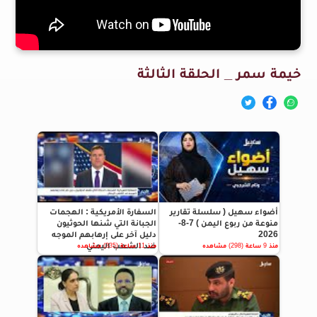
خيمة سمر _ الحلقة الثالثة
أضواء سهيل ( سلسلة تقارير
السفارة الأمريكية : الهجمات
منوعة من ربوع اليمن ) 7-8-
الجبانة التي شنها الحوثيون
2026
دليل آخر على إرهابهم الموجه
ضد الشعب اليمني
منذ 9 ساعة (298) مشاهده
منذ 11 ساعة (335) مشاهده