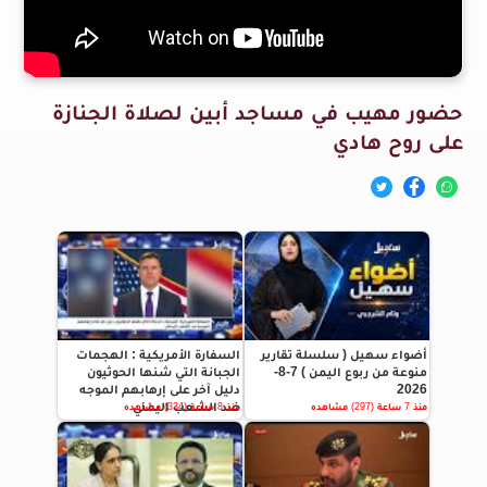
حضور مهيب في مساجد أبين لصلاة الجنازة
على روح هادي
أضواء سهيل ( سلسلة تقارير
السفارة الأمريكية : الهجمات
منوعة من ربوع اليمن ) 7-8-
الجبانة التي شنها الحوثيون
2026
دليل آخر على إرهابهم الموجه
ضد الشعب اليمني
منذ 7 ساعة (297) مشاهده
منذ 8 ساعة (334) مشاهده