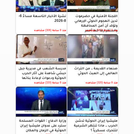
اللجنة الأمنية في حضرموت
نشرة الأخبار التاسعة مساءً 6-
تدين الهجوم الحوثي الإرهابي
8-2026
وتؤكد أن أمن المحافظة
واستقرارها خط أحمر
منذ 8 ساعة (313) مشاهده
منذ 8 ساعة (306) مشاهده
صنعاء القديمة .. من التراث
مدرسة الشعب في مديرية جبل
العالمي إلى العبث الحوثي
حبشي شاهدة على آثار الحرب
الحوثية ودعوات لإعادة بنائها
منذ 8 ساعة (320) مشاهده
منذ 8 ساعة (320) مشاهده
مليشيا إيران الحوثية تدشن
وزارة الدفاع : القوات المسلحة
الحرب .. ماذا تنتظر الشرعية
سترد على عدوان مليشيا إيران
لتتحرك عسكرياً ؟
الحوثية في الزمان والمكان