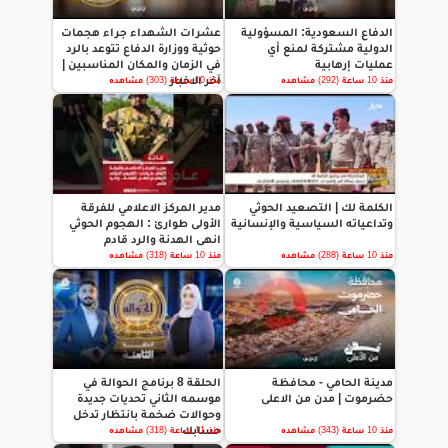
الدفاع السعودية: المسؤولية
عشرات الشهداء جراء هجمات
الدولية مشتركة لمنع أي
حوثية ووزارة الدفاع تتوعد بالرد
عمليات إرهابية
في الزمان والمكان المناسبين |
آخر الاخبار
منذ 10 ساعة (292) مشاهده
منذ 10 ساعة (303) مشاهده
الكلمة لك | التصعيد الحوثي
مدير المركز الاعلامي للفرقة
وتداعياته السياسية والإنسانية
الأولى طوارئ : الهجوم الحوثي
انهى الهدنة والرد قادم
منذ 10 ساعة (288) مشاهده
منذ 10 ساعة (318) مشاهده
مدينة الحامي - محافظة
الحلقة 8 برنامج الحوالة في
حضرموت | مدن من الاعلى
موسمه الثاني تحديات جديدة
وحوالات ضخمة بانتظار تدخل
حسابك
منذ 10 ساعة (343) مشاهده
منذ 11 ساعة (318) مشاهده