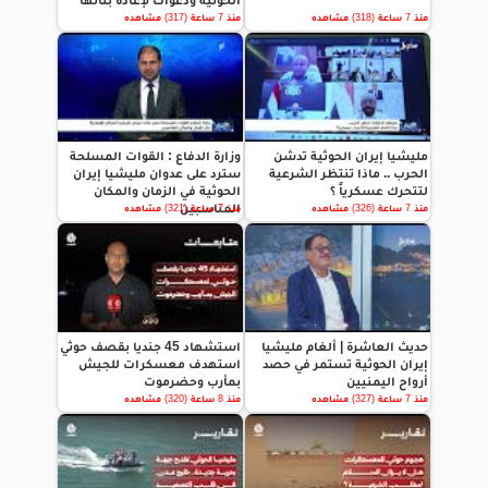
الحوثية ودعوات لإعادة بنائها
منذ 7 ساعة (318) مشاهده
منذ 7 ساعة (317) مشاهده
مليشيا إيران الحوثية تدشن
وزارة الدفاع : القوات المسلحة
الحرب .. ماذا تنتظر الشرعية
سترد على عدوان مليشيا إيران
لتتحرك عسكرياً ؟
الحوثية في الزمان والمكان
المناسبين
منذ 7 ساعة (326) مشاهده
منذ 7 ساعة (321) مشاهده
حديث العاشرة | ألغام مليشيا
استشهاد 45 جنديا بقصف حوثي
إيران الحوثية تستمر في حصد
استهدف معسكرات للجيش
أرواح اليمنيين
بمأرب وحضرموت
منذ 7 ساعة (327) مشاهده
منذ 8 ساعة (320) مشاهده