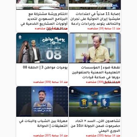
إصابة 11 مدنياً في اعتداءات
اختتام ورشة مشتركة مع
مليشيا إيران الحوثية على نجران
البرنامج السعودي لتحديد
والتحالف يتوعد بإجراءات رادعة
أولويات المشاريع الخدمية في
محافظة أبين
منذ 11 ساعة (19) مشاهده
منذ 11 ساعة (18) مشاهده
نقطة ضوء | المؤسسات
يوميات مواطن 3 | الحلقة 08
التعليمية المعنية بالمتفوقين
دورها في صناعة قيادات
المستقبل
منذ 14 ساعة (309) مشاهده
منذ 14 ساعة (309) مشاهده
تشاهدون الآن.. السد × اتحاد
معركة بين الشباب والبنات في
حضرموت ضمن الجولة الـ10 من
التعليقات | الحوالة
الدوري اليمني
منذ 14 ساعة (330) مشاهده
منذ 14 ساعة (307) مشاهده