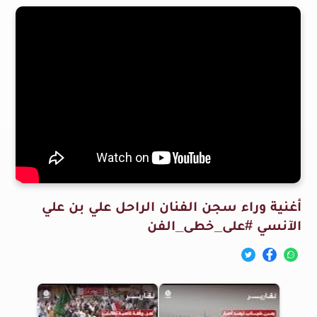
أغنية وراء سجن الفنان الراحل علي بن علي
الآنسي #على_خطى_الفن