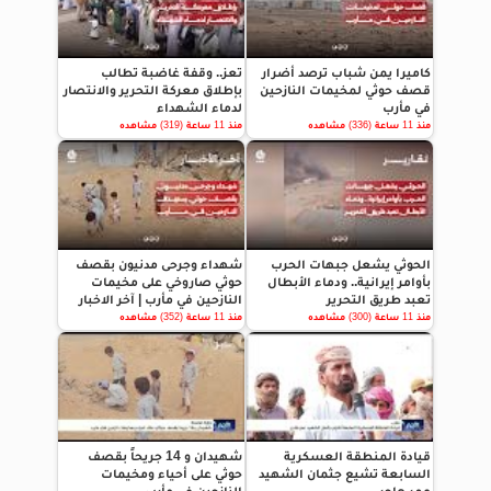
كاميرا يمن شباب ترصد أضرار
تعز.. وقفة غاضبة تطالب
قصف حوثي لمخيمات النازحين
بإطلاق معركة التحرير والانتصار
في مأرب
لدماء الشهداء
منذ 11 ساعة (336) مشاهده
منذ 11 ساعة (319) مشاهده
الحوثي يشعل جبهات الحرب
شهداء وجرحى مدنيون بقصف
بأوامر إيرانية.. ودماء الأبطال
حوثي صاروخي على مخيمات
تعبد طريق التحرير
النازحين في مأرب | آخر الاخبار
منذ 11 ساعة (300) مشاهده
منذ 11 ساعة (352) مشاهده
قيادة المنطقة العسكرية
شهيدان و 14 جريحاً بقصف
السابعة تشيع جثمان الشهيد
حوثي على أحياء ومخيمات