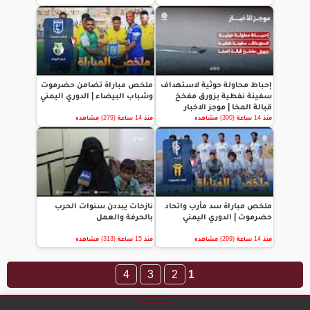
إحباط محاولة حوثية لاستهداف
ملخص مباراة تضامن حضرموت
سفينة نفطية بزورق مفخخ
وشباب البيضاء | الدوري اليمني
قبالة المخا | موجز الاخبار
منذ 14 ساعة (300) مشاهده
منذ 14 ساعة (279) مشاهده
ملخص مباراة سد مأرب واتحاد
نازحات يبددن سنوات الحرب
حضرموت | الدوري اليمني
بالحرفة والعمل
منذ 14 ساعة (299) مشاهده
منذ 15 ساعة (313) مشاهده
4
3
2
1