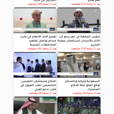
عمر هاجر
النازحين في مأرب
منذ 11 ساعة (313) مشاهده
منذ 11 ساعة (303) مشاهده
خطيب الجمعة في تعز يدعو إلى
تفجير آلاف الألغام في مأرب
الأخذ بالأسباب لاستكمال عملية
مسام يواصل تطهير
التحرير
المحافظات المحررة
منذ 11 ساعة (318) مشاهده
منذ 11 ساعة (301) مشاهده
السعودية وتركيا وباكستان
افتتاح مستشفى النفيسي
توقع اتفاق مكة للدفاع
التخصصي لطب العيون في
المشترك
مأرب بدعم كويتي
منذ 11 ساعة (16) مشاهده
منذ 11 ساعة (16) مشاهده