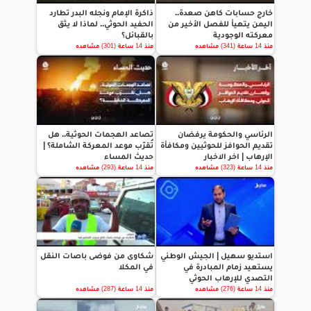
خارج حسابات كاهن صعدة..
ذاكرة الإمام ونجله البدر تطارد
اليمن يتهيأ للفصل الأخير من
الحفيد الحوثي.. لماذا لا يثق
معركته الوجودية
بالقبائل؟
منذ 14 ساعة (341) مشاهده
منذ 14 ساعة (301) مشاهده
الرئاسي والحكومة يرفضان
تصاعد الهجمات الحوثية.. هل
تقديم الحوافز للحوثيين ومكافأة
تُقرّب موعد المعركة الشاملة؟ |
الإرهاب | اخر الاخبار
حديث المساء
منذ 14 ساعة (323) مشاهده
منذ 14 ساعة (293) مشاهده
استديو سهيل | الجيش الوطني
شكاوى من فوضى باصات النقل
يستعيد زمام المبادرة في
في المكلا
التصدي للإرهاب الحوثي
منذ 14 ساعة (276) مشاهده
منذ 14 ساعة (287) مشاهده