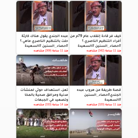
كيف فر قادة إنقلاب عام 79م من
عبده الجندي يقول هناك كارثة
أفراد التنظيم الناصري ؟
حلت بالتنظيم الناصري ماهي ؟
#حصاد_السنين #السعيدة
#حصاد_السنين #السعيدة
منذ 11 ساعة (342) مشاهده
منذ 11 ساعة (309) مشاهده
قصة طريفة من هروب عبده
تعز.. استهداف حوثي لمنشآت
الجندي#حصاد_السنين
مدنية ومرافق صحية بالمخا
#السعيدة
وتصعيد في الجبهات
منذ 11 ساعة (320) مشاهده
منذ 14 ساعة (333) مشاهده