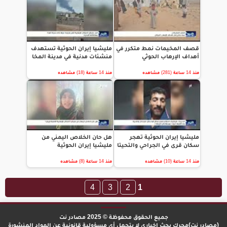
قصف المخيمات نمط متكرر في
مليشيا إيران الحوثية تستهدف
أهداف الإرهاب الحوثي
منشئات مدنية في مدينة المخا
منذ 14 ساعة (281) مشاهده
منذ 14 ساعة (18) مشاهده
مليشيا إيران الحوثية تهجر
هل حان الخلاص اليمني من
سكان قرى في الجراحي والتحيتا
مليشيا إيران الحوثية
منذ 14 ساعة (10) مشاهده
منذ 14 ساعة (8) مشاهده
4
3
2
1
جميع الحقوق محفوظة © 2025 مصادر نت
(مصادر نت)محرك بحث إخباري لا يتحمل أي مسؤولية قانونية عن المواد المنشورة