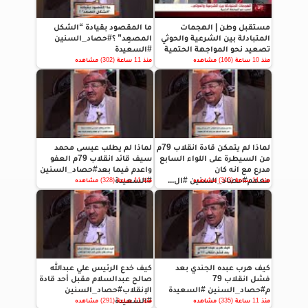
مستقبل وطن | الهجمات
ما المقصود بقيادة “الشكل
المتبادلة بين الشرعية والحوثي
المصعِد” ؟#حصاد_السنين
تصعيد نحو المواجهة الحتمية
#السعيدة
منذ 10 ساعة (166) مشاهده
منذ 11 ساعة (302) مشاهده
لماذا لم يتمكن قادة انقلاب 79م
لماذا لم يطلب عيسى محمد
من السيطرة على اللواء السابع
سيف قائد انقلاب 79م العفو
مدرع مع انه كان
واعدم فيما بعد#حصاد_السنين
معهم#حصاد_السنين #ال...
#السعيدة
منذ 11 ساعة (313) مشاهده
منذ 11 ساعة (328) مشاهده
كيف هرب عبده الجندي بعد
كيف خدع الرئيس علي عبدالله
فشل انقلاب 79
صالح عبدالسلام مقبل أحد قادة
م#حصاد_السنين #السعيدة
الإنقلاب#حصاد_السنين
#السعيدة
منذ 11 ساعة (335) مشاهده
منذ 11 ساعة (291) مشاهده