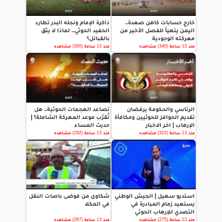
خارج حسابات كاهن صعدة..
ذاكرة الإمام ونجله البدر تطارد
اليمن يتهيأ للفصل الأخير من
الحفيد الحوثي.. لماذا لا يثق
معركته الوجودية
بالقبائل؟
منذ 13 ساعة (340) مشاهده
منذ 13 ساعة (300) مشاهده
الرئاسي والحكومة يرفضان
تصاعد الهجمات الحوثية.. هل
تقديم الحوافز للحوثيين ومكافأة
تُقرّب موعد المعركة الشاملة؟ |
الإرهاب | اخر الاخبار
حديث المساء
منذ 13 ساعة (322) مشاهده
منذ 13 ساعة (292) مشاهده
استديو سهيل | الجيش الوطني
شكاوى من فوضى باصات النقل
يستعيد زمام المبادرة في
في المكلا
التصدي للإرهاب الحوثي
منذ 13 ساعة (275) مشاهده
منذ 13 ساعة (287) مشاهده