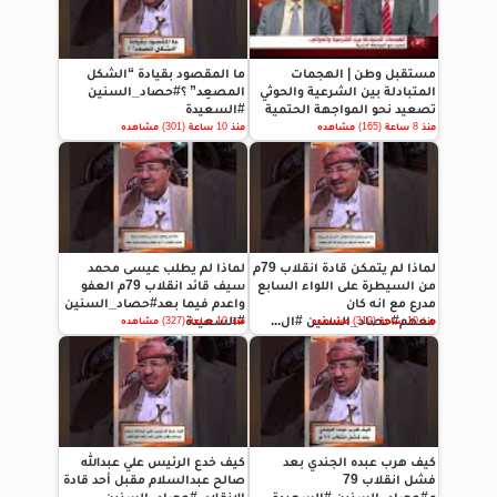
مستقبل وطن | الهجمات
ما المقصود بقيادة “الشكل
المتبادلة بين الشرعية والحوثي
المصعِد” ؟#حصاد_السنين
تصعيد نحو المواجهة الحتمية
#السعيدة
منذ 8 ساعة (165) مشاهده
منذ 10 ساعة (301) مشاهده
لماذا لم يتمكن قادة انقلاب 79م
لماذا لم يطلب عيسى محمد
من السيطرة على اللواء السابع
سيف قائد انقلاب 79م العفو
مدرع مع انه كان
واعدم فيما بعد#حصاد_السنين
معهم#حصاد_السنين #ال...
#السعيدة
منذ 10 ساعة (312) مشاهده
منذ 10 ساعة (327) مشاهده
كيف هرب عبده الجندي بعد
كيف خدع الرئيس علي عبدالله
فشل انقلاب 79
صالح عبدالسلام مقبل أحد قادة