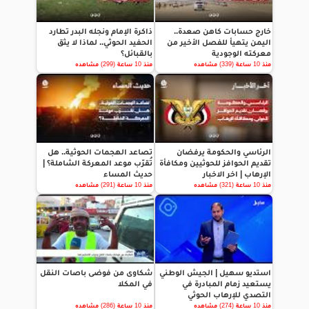
خارج حسابات كاهن صعدة..
ذاكرة الإمام ونجله البدر تطارد
اليمن يتهيأ للفصل الأخير من
الحفيد الحوثي.. لماذا لا يثق
معركته الوجودية
بالقبائل؟
منذ 10 ساعة (339) مشاهده
منذ 10 ساعة (299) مشاهده
الرئاسي والحكومة يرفضان
تصاعد الهجمات الحوثية.. هل
تقديم الحوافز للحوثيين ومكافأة
تُقرّب موعد المعركة الشاملة؟ |
الإرهاب | اخر الاخبار
حديث المساء
منذ 10 ساعة (321) مشاهده
منذ 10 ساعة (291) مشاهده
استديو سهيل | الجيش الوطني
شكاوى من فوضى باصات النقل
يستعيد زمام المبادرة في
في المكلا
التصدي للإرهاب الحوثي
منذ 10 ساعة (274) مشاهده
منذ 10 ساعة (286) مشاهده