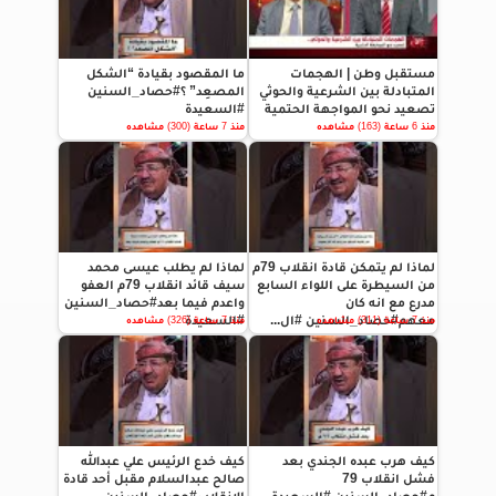
مستقبل وطن | الهجمات
ما المقصود بقيادة “الشكل
المتبادلة بين الشرعية والحوثي
المصعِد” ؟#حصاد_السنين
تصعيد نحو المواجهة الحتمية
#السعيدة
منذ 6 ساعة (163) مشاهده
منذ 7 ساعة (300) مشاهده
لماذا لم يتمكن قادة انقلاب 79م
لماذا لم يطلب عيسى محمد
من السيطرة على اللواء السابع
سيف قائد انقلاب 79م العفو
مدرع مع انه كان
واعدم فيما بعد#حصاد_السنين
معهم#حصاد_السنين #ال...
#السعيدة
منذ 7 ساعة (311) مشاهده
منذ 7 ساعة (326) مشاهده
كيف هرب عبده الجندي بعد
كيف خدع الرئيس علي عبدالله
فشل انقلاب 79
صالح عبدالسلام مقبل أحد قادة