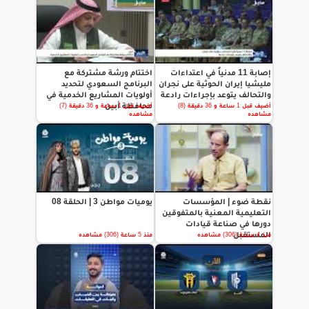
إصابة 11 مدنياً في اعتداءات
اختتام ورشة مشتركة مع
مليشيا إيران الحوثية على نجران
البرنامج السعودي لتحديد
والتحالف يتوعد بإجراءات رادعة
أولويات المشاريع الخدمية في
محافظة أبين
أضيف قبل 1 ساعة و 36 دقيقة (8)
أضيف قبل 1 ساعة و 36 دقيقة (7)
مشاهده
مشاهده
نقطة ضوء | المؤسسات
يوميات مواطن 3 | الحلقة 08
التعليمية المعنية بالمتفوقين
دورها في صناعة قيادات
المستقبل
منذ 4 ساعة (306) مشاهده
منذ 5 ساعة (306) مشاهده