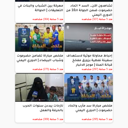
تشاهدون الآن.. السد × اتحاد
معركة بين الشباب والبنات في
حضرموت ضمن الجولة الـ10 من
التعليقات | الحوالة
الدوري اليمني
منذ 5 ساعة (327) مشاهده
منذ 5 ساعة (304) مشاهده
إحباط محاولة حوثية لاستهداف
ملخص مباراة تضامن حضرموت
سفينة نفطية بزورق مفخخ
وشباب البيضاء | الدوري اليمني
قبالة المخا | موجز الاخبار
منذ 5 ساعة (297) مشاهده
منذ 5 ساعة (275) مشاهده
ملخص مباراة سد مأرب واتحاد
نازحات يبددن سنوات الحرب
حضرموت | الدوري اليمني
بالحرفة والعمل
منذ 5 ساعة (295) مشاهده
منذ 5 ساعة (309) مشاهده