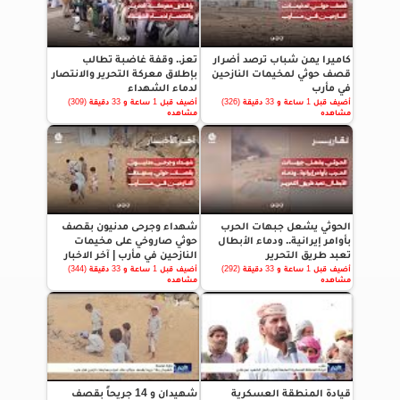
كاميرا يمن شباب ترصد أضرار
تعز.. وقفة غاضبة تطالب
قصف حوثي لمخيمات النازحين
بإطلاق معركة التحرير والانتصار
في مأرب
لدماء الشهداء
أضيف قبل 1 ساعة و 33 دقيقة (326)
أضيف قبل 1 ساعة و 33 دقيقة (309)
مشاهده
مشاهده
الحوثي يشعل جبهات الحرب
شهداء وجرحى مدنيون بقصف
بأوامر إيرانية.. ودماء الأبطال
حوثي صاروخي على مخيمات
تعبد طريق التحرير
النازحين في مأرب | آخر الاخبار
أضيف قبل 1 ساعة و 33 دقيقة (292)
أضيف قبل 1 ساعة و 33 دقيقة (344)
مشاهده
مشاهده
قيادة المنطقة العسكرية
شهيدان و 14 جريحاً بقصف