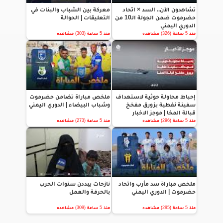
تشاهدون الآن.. السد × اتحاد
معركة بين الشباب والبنات في
حضرموت ضمن الجولة الـ10 من
التعليقات | الحوالة
الدوري اليمني
منذ 5 ساعة (326) مشاهده
منذ 5 ساعة (303) مشاهده
إحباط محاولة حوثية لاستهداف
ملخص مباراة تضامن حضرموت
سفينة نفطية بزورق مفخخ
وشباب البيضاء | الدوري اليمني
قبالة المخا | موجز الاخبار
منذ 5 ساعة (296) مشاهده
منذ 5 ساعة (273) مشاهده
ملخص مباراة سد مأرب واتحاد
نازحات يبددن سنوات الحرب
حضرموت | الدوري اليمني
بالحرفة والعمل
منذ 5 ساعة (295) مشاهده
منذ 5 ساعة (309) مشاهده