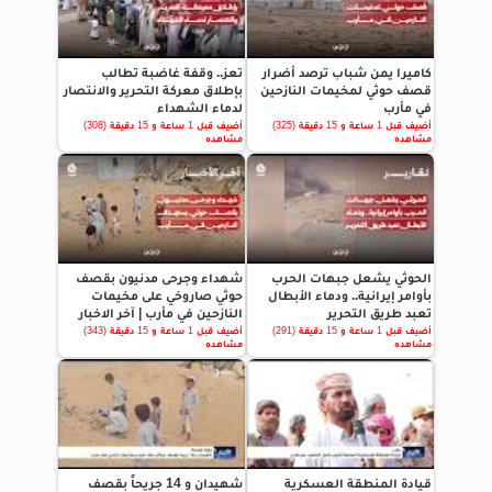
كاميرا يمن شباب ترصد أضرار
تعز.. وقفة غاضبة تطالب
قصف حوثي لمخيمات النازحين
بإطلاق معركة التحرير والانتصار
في مأرب
لدماء الشهداء
أضيف قبل 1 ساعة و 15 دقيقة (325)
أضيف قبل 1 ساعة و 15 دقيقة (308)
مشاهده
مشاهده
الحوثي يشعل جبهات الحرب
شهداء وجرحى مدنيون بقصف
بأوامر إيرانية.. ودماء الأبطال
حوثي صاروخي على مخيمات
تعبد طريق التحرير
النازحين في مأرب | آخر الاخبار
أضيف قبل 1 ساعة و 15 دقيقة (291)
أضيف قبل 1 ساعة و 15 دقيقة (343)
مشاهده
مشاهده
قيادة المنطقة العسكرية
شهيدان و 14 جريحاً بقصف