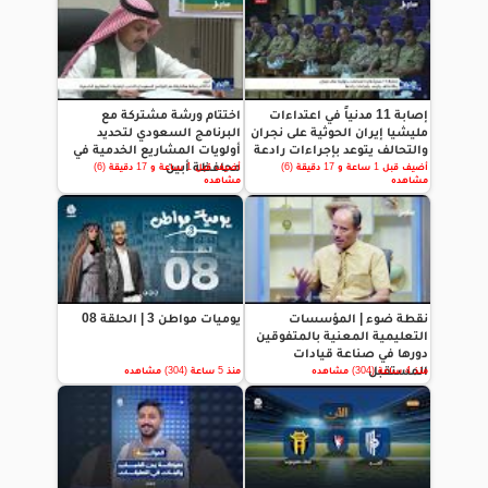
إصابة 11 مدنياً في اعتداءات
اختتام ورشة مشتركة مع
مليشيا إيران الحوثية على نجران
البرنامج السعودي لتحديد
والتحالف يتوعد بإجراءات رادعة
أولويات المشاريع الخدمية في
محافظة أبين
أضيف قبل 1 ساعة و 17 دقيقة (6)
أضيف قبل 1 ساعة و 17 دقيقة (6)
مشاهده
مشاهده
نقطة ضوء | المؤسسات
يوميات مواطن 3 | الحلقة 08
التعليمية المعنية بالمتفوقين
دورها في صناعة قيادات
المستقبل
منذ 4 ساعة (304) مشاهده
منذ 5 ساعة (304) مشاهده