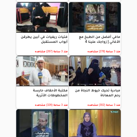
مافي أفضل من الطبخ مع
فتيات ريفيات في أبين يطرقن
الأغاني | زواجك علينا 4
أبواب المستقبل
منذ 3 ساعة (278) مشاهده
منذ 3 ساعة (267) مشاهده
مبادرة تحيك خيوط النجاة من
مكتبة الأحقاف حارسة
رحم المعاناة
المخطوطات الأثرية
منذ 3 ساعة (302) مشاهده
منذ 3 ساعة (326) مشاهده