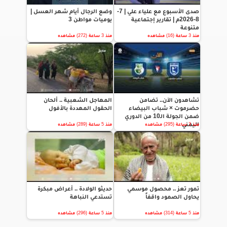
صدى الأسبوع مع علياء علي | 7-
وضع الرجال أيام شهر العسل |
8-2026م | تقارير إجتماعية
يوميات مواطن 3
متنوعة
منذ 3 ساعة (16) مشاهده
منذ 3 ساعة (272) مشاهده
تشاهدون الآن.. تضامن
المهاجل الشعبية .. ألحان
حضرموت × شباب البيضاء
الحقول المهددة بالأفول
ضمن الجولة الـ10 من الدوري
اليمني
منذ 3 ساعة (295) مشاهده
منذ 5 ساعة (289) مشاهده
تمور تعز .. محصول موسمي
حديثو الولادة .. أعراض مبكرة
يحاول الصمود واقفاً
تستدعي النباهة
منذ 5 ساعة (314) مشاهده
منذ 5 ساعة (296) مشاهده