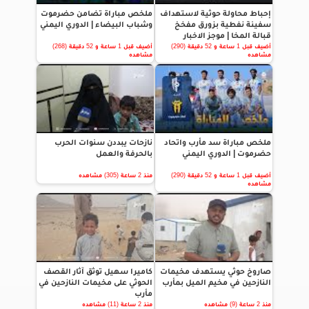
إحباط محاولة حوثية لاستهداف
ملخص مباراة تضامن حضرموت
سفينة نفطية بزورق مفخخ
وشباب البيضاء | الدوري اليمني
قبالة المخا | موجز الاخبار
أضيف قبل 1 ساعة و 52 دقيقة (290)
أضيف قبل 1 ساعة و 52 دقيقة (268)
مشاهده
مشاهده
ملخص مباراة سد مأرب واتحاد
نازحات يبددن سنوات الحرب
حضرموت | الدوري اليمني
بالحرفة والعمل
أضيف قبل 1 ساعة و 52 دقيقة (290)
منذ 2 ساعة (305) مشاهده
مشاهده
صاروخ حوثي يستهدف مخيمات
كاميرا سهيل توثق آثار القصف
النازحين في مخيم الميل بمأرب
الحوثي على مخيمات النازحين في
مأرب
منذ 2 ساعة (9) مشاهده
منذ 2 ساعة (11) مشاهده