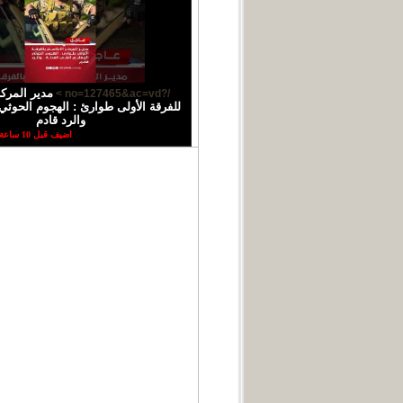
مدير المركز
/?no=127465&ac=vd >
للفرقة الأولى طوارئ : الهجوم الحوثي 
والرد قادم
اضيف قبل 10 ساعة