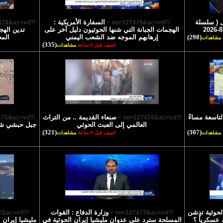
 ( سلسلة
السفارة الأمريكية :
/?no=127478&ac=vd >
/?no=127479&ac=vd >
الهجمات الجبانة التي شنها الحوثيون دليل آخر على
تدين الهج
(298)
إرهابهم الموجه ضد الشعب اليمني
الم
مشاهدات
(335)
اضيف قبل 9 ساعة
مشاهدات
لتاسعة مساءً
صنعاء القديمة .. من التراث
/?no=127475&ac=vd >
/?no=127476&ac=vd >
العالمي إلى العبث الحوثي
جبل حبشي شاه
(321)
(307)
مشاهدات
اضيف قبل 9 ساعة
مشاهدات
الحوثية تدشن
وزارة الدفاع : القوات
/?no=127472&ac=vd >
/?no=127473&ac=vd >
 عسكرياً ؟
المسلحة سترد على عدوان مليشيا إيران الحوثية في
مليشيا إيران 