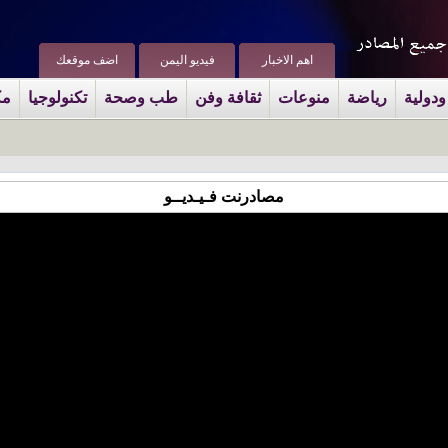
اهم الاخبار
فيديو اليمن
اضف موقعك
ودولية
رياضة
منوعات
ثقافة وفن
طب وصحة
تكنولوجيا
مك
مصادرنت فـيـديــو