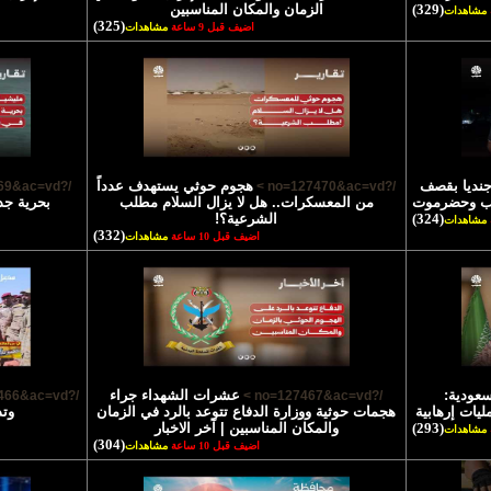
(329)
الزمان والمكان المناسبين
مشاهدات
(325)
اضيف قبل 9 ساعة
مشاهدات
تشهاد 45 جنديا بقصف
هجوم حوثي يستهدف عدداً
/?no=127469&ac=vd >
/?no=127470&ac=vd >
رب وحضرموت
من المعسكرات.. هل لا يزال السلام مطلب
بحرية جد
(324)
الشرعية؟!
مشاهدات
(332)
اضيف قبل 10 ساعة
مشاهدات
سعودية:
عشرات الشهداء جراء
/?no=127466&ac=vd >
/?no=127467&ac=vd >
يات إرهابية
هجمات حوثية ووزارة الدفاع تتوعد بالرد في الزمان
وتد
(293)
والمكان المناسبين | آخر الاخبار
مشاهدات
(304)
اضيف قبل 10 ساعة
مشاهدات