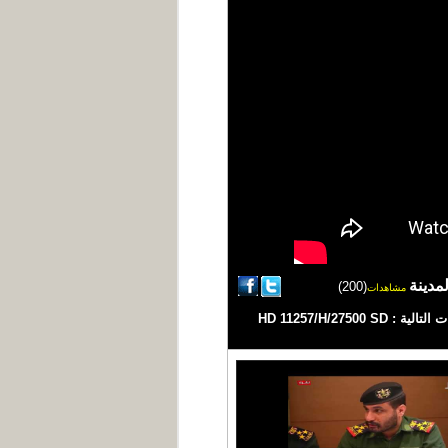
مدينة
(200)
مشاهدات
| تقرير محمد عبد الكريم #اليمن #يمن_شباب #اخبار_اليمن قناة فضائية يمنية مستقلة تبث على مدار النايلسات بالترددات التالية : HD 11257/H/27500 SD