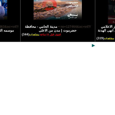
 الاعلامي
مدينة الحامي - محافظة
/?no=127463&ac=vd >
/?no=127464&ac=vd >
انهى الهدنة
حضرموت | مدن من الاعلى
موسمه الث
(344)
اضيف قبل 11 ساعة
مشاهدات
(319)
مشاهدات