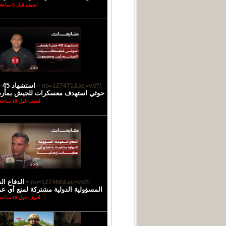
اضيف قبل 9 ساعة
اس
/?no=127471&ac=vd >
حوثي استهدف معسكرات للجيش بمأ
اضيف قبل 10 ساعة
الدفاع ال
/?no=127468&ac=vd >
المسؤولية الدولية مشتركة لمنع أي عمل
اضيف قبل 10 ساعة