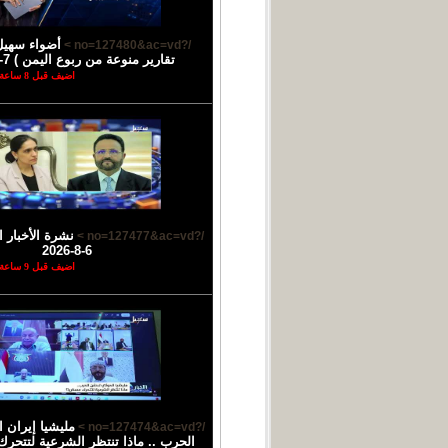
أضواء سهيل
/?no=127480&ac=vd >
تقارير منوعة من ربوع اليمن ) 7-8-2026
اضيف قبل 8 ساعة
نشرة الأخبار ا
/?no=127477&ac=vd >
6-8-2026
اضيف قبل 9 ساعة
مليشيا إيران 
/?no=127474&ac=vd >
الحرب .. ماذا تنتظر الشرعية لتتحرك