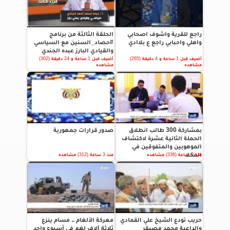
راجع للقرية واشوف اصحابي
الحلقة الثالثة من برنامج
واهلي واحبابي راجع ع بلاادي
#حصاد_السنين مع السياسي
والقيادي البارز عبده الجندي
أضيف قبل 1 ساعة و 4 دقيقة (265)
أضيف قبل 1 ساعة و 24 دقيقة (302)
مشاهده
مشاهده
بمشاركة 300 طالب انطلاق
صدور قرارات جمهورية
الحملة الثانية عشرة لاكتشاف
الموهوبين والمتفوقين في
المكلا
منذ 3 ساعة (336) مشاهده
منذ 3 ساعة (312) مشاهده
حريب تودع الشيخ علي القمادي
معركة الألغام .. مسام ينزع
والداعية محمد مصيقر
ثلاثة آلاف لغم في أسبوع واحد