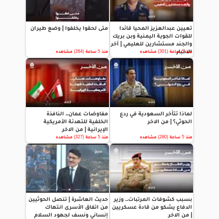
تعيين عبدالعزيز المحيا قائدا
متى لحقوا يخلفوا | وضع طيران
للقوات الجوية اليمنية وبن بريك
والجند مستشارين للعليمي | آخر
الاخبار
منذ 5 ساعة (301) مشاهده
منذ 5 ساعة (284) مشاهده
لماذا تتأخر السعودية في ردع
مفاوضات عمان.. النافذة
الحوثي؟ | من الاخر
الخلفية للتهدئة الأمريكية
الإيرانية | من الاخر
منذ 5 ساعة (280) مشاهده
منذ 5 ساعة (327) مشاهده
بسبب كشوفات المرتبات.. وزير
حديث العاشرة | تنصل الحوثيين
الدفاع يشكو من قادة عسكريين
من اتفاق الأسرى انتهاك
| من الاخر
إنساني ونسف لجهود السلام