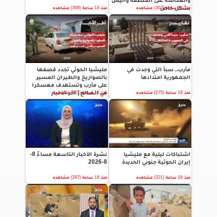
وانعكاسه على المنطقة واليمن
بشكل خاص
منذ 18 ساعة (307) مشاهده
منذ 18 ساعة (309) مشاهده
مأرب.. سبأ التي وجدت في
مليشيا الحوثي تجدد قصفها
الجمهورية امتدادها
بالصواريخ والطيران المسير
على مأرب وتستهدف معسكرا
في الضالع | اخر الاخبار
منذ 18 ساعة (275) مشاهده
منذ 18 ساعة (321) مشاهده
اشتباكات ليلية مع مليشيا
نشرة الأخبار التاسعة مساءً 8-
إيران الحوثية جنوبي الحديدة
8-2026
منذ 18 ساعة (321) مشاهده
منذ 18 ساعة (297) مشاهده