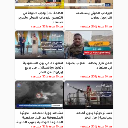
الإرهاب الحوثي يستهدف
الكلمة لك | واجب الدولة في
النازحين بمارب
التصدي للإرهاب الحوثي وتحرير
صنعاء
منذ 18 ساعة (301) مشاهده
منذ 20 ساعة (333) مشاهده
طفل نازح يخطف القلوب بصوته
اتفاق دفاعي بين السعودية
في صنعاء
وتركيا وباكستان.. هل يردع
إيران؟ | من الاخر
منذ 20 ساعة (152) مشاهده
منذ 20 ساعة (351) مشاهده
خسائر حوثية بدون أهداف
مشاهد جوية للاهداف الحوثية
سياسية | من الاخر
المقصوفة من قبل مدفعية
المقاومة الوطنية جنوب الحديدة
منذ 20 ساعة (331) مشاهده
منذ 20 ساعة (313) مشاهده