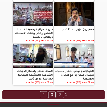
صغير بن عزيز… ماذا قدم
ظروف مواتية ومعركة فاصلة..
الشارع يرفض بيانات الاستنكار
ويطالب بالحسم
منذ 21 ساعة (278) مشاهده
منذ 21 ساعة (325) مشاهده
التايكواندو تجذب أطفال وشباب
المكلا تحتفي باختتام الدورات
سيئون ضمن برامج الإجازة
الشرعية والأنشطة الإيمانية
الصيفية
بمدرسة زيد بن ثابت
منذ 22 ساعة (348) مشاهده
منذ 22 ساعة (306) مشاهده
4
3
2
1