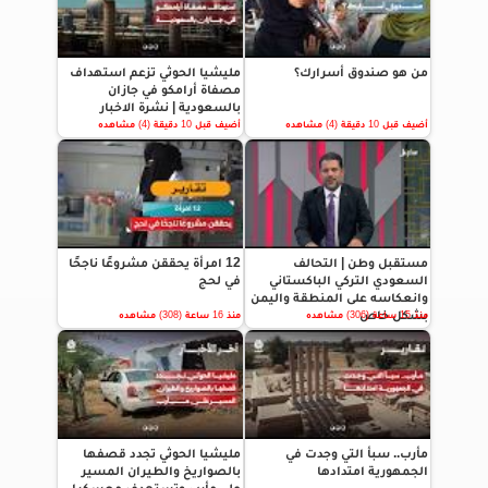
من هو صندوق أسرارك؟
مليشيا الحوثي تزعم استهداف
مصفاة أرامكو في جازان
بالسعودية | نشرة الاخبار
أضيف قبل 10 دقيقة (4) مشاهده
أضيف قبل 10 دقيقة (4) مشاهده
مستقبل وطن | التحالف
12 امرأة يحققن مشروعًا ناجحًا
السعودي التركي الباكستاني
في لحج
وانعكاسه على المنطقة واليمن
بشكل خاص
منذ 15 ساعة (306) مشاهده
منذ 16 ساعة (308) مشاهده
مأرب.. سبأ التي وجدت في
مليشيا الحوثي تجدد قصفها
الجمهورية امتدادها
بالصواريخ والطيران المسير