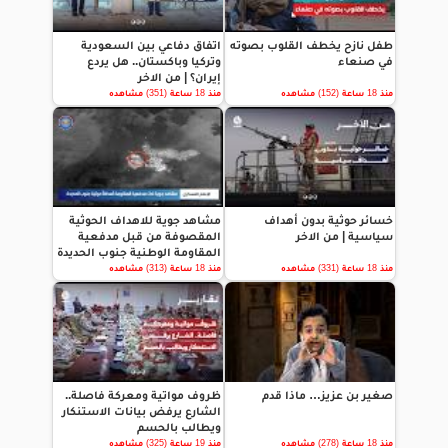
طفل نازح يخطف القلوب بصوته
اتفاق دفاعي بين السعودية
في صنعاء
وتركيا وباكستان.. هل يردع
إيران؟ | من الاخر
منذ 18 ساعة (152) مشاهده
منذ 18 ساعة (351) مشاهده
خسائر حوثية بدون أهداف
مشاهد جوية للاهداف الحوثية
سياسية | من الاخر
المقصوفة من قبل مدفعية
المقاومة الوطنية جنوب الحديدة
منذ 18 ساعة (331) مشاهده
منذ 18 ساعة (313) مشاهده
صغير بن عزيز… ماذا قدم
ظروف مواتية ومعركة فاصلة..
الشارع يرفض بيانات الاستنكار
ويطالب بالحسم
منذ 18 ساعة (278) مشاهده
منذ 19 ساعة (325) مشاهده