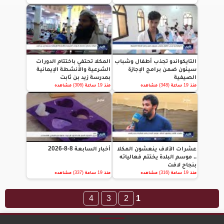
التايكواندو تجذب أطفال وشباب
المكلا تحتفي باختتام الدورات
سيئون ضمن برامج الإجازة
الشرعية والأنشطة الإيمانية
الصيفية
بمدرسة زيد بن ثابت
منذ 19 ساعة (348) مشاهده
منذ 19 ساعة (306) مشاهده
عشرات الآلاف ينعشون المكلا
أخبار السابعة 8-8-2026
.. موسم البلدة يختتم فعالياته
بنجاح لافت
منذ 19 ساعة (316) مشاهده
منذ 19 ساعة (337) مشاهده
4
3
2
1