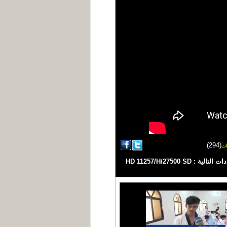
(294)
ت
#كومنت | تقديم شيماء امين #اليمن #يمن_شباب #اخبار_اليمن قناة فضائية يمنية مستقلة تبث على مدار النايلسات بالترددات التالية : HD 11257/H/27500 SD