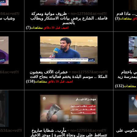
… ماذا قدم
ظروف مواتية ومعركة
/?no=127559&ac=vd >
/?no=127560&ac=vd >
(3)
فاصلة.. الشارع يرفض بيانات الاستنكار ويطالب
وشباب سي
مشاهدات
بالحسم
(7)
اضيف قبل 39 دقائق
مشاهدات
ي باختتام
عشرات الآلاف ينعشون
/?no=127556&ac=vd >
/?no=127557&ac=vd >
بمدرسة زيد
المكلا .. موسم البلدة يختتم فعالياته بنجاح لافت
(158)
اضيف قبل 59 دقائق
مشاهدات
(132)
مشاهدات
الحكومي على
مأرب.. شظايا صاروخ
/?no=127553&ac=vd >
/?no=127554&ac=vd >
تتساقط على منزل ونجاة الأسرة | موجز الاخبار