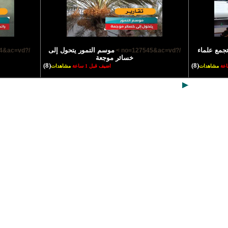
تجمع علماء
موسم التمور يتحول إلى
/?no=127544&ac=vd >
/?no=127545&ac=vd >
خسائر موجعة
(8)
(8)
مشاهدات
اضيف قبل 1 ساعة
مشاهدات