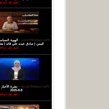
اضيف قبل 1 ساعة
الهوية السياس
/?no=127552&ac=vd >
لليمن | صادق عبده علي قائد | هذا
اضيف قبل 1 ساعة
نشرة الأخبار ا
/?no=127549&ac=vd >
8-8-2026
اضيف قبل 1 ساعة