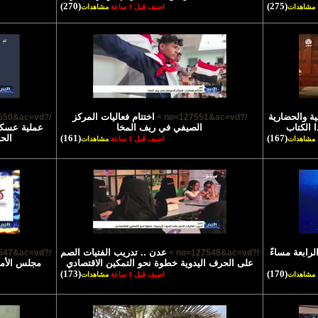
(270)
(275)
مشاهدات
اضيف قبل 1 ساعة
مشاهدات
ية والحضارية
اختتام فعاليات المركز
/?no=127550&ac=vd >
/?no=127551&ac=vd >
 الكتاب
الصيفي في ريف المخا
عملية عسكر
(167)
(161)
الحو
مشاهدات
اضيف قبل 1 ساعة
مشاهدات
لرابعة مساءً
عدن .. تدريب الفتيات الصم
/?no=127547&ac=vd >
/?no=127548&ac=vd >
على الحرف اليدوية خطوة نحو التمكين الاقتصادي
مجلس الأمن
(173)
(170)
مشاهدات
اضيف قبل 1 ساعة
مشاهدات