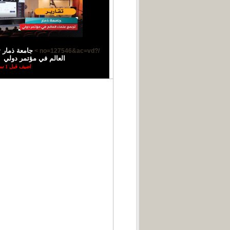
جامعة ذمار 
/?no=127546&ac=vd >
العالم في مؤتمر دولي
اضيف قبل 1 ساعة