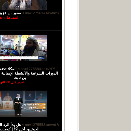
صغير بن عزيز
/?no=127561&ac=vd >
اضيف قبل 4 دقائق
المكلا تحتف
/?no=127558&ac=vd >
الدورات الشرعية والأنشطة الإيمانية 
بن ثابت
اضيف قبل 59 دقائق
هل بدأ الرد 
/?no=127555&ac=vd >
الحوثيين أخيرا؟! | كومنت