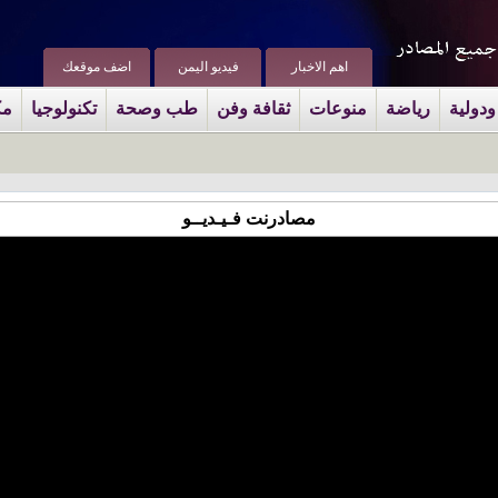
اهم الاخبار
فيديو اليمن
اضف موقعك
ودولية
رياضة
منوعات
ثقافة وفن
طب وصحة
تكنولوجيا
مك
مصادرنت فـيـديــو